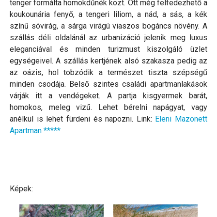
tenger formálta homokdűnék közt. Ott még felfedezhető a
koukounária fenyő, a tengeri liliom, a nád, a sás, a kék
színű sóvirág, a sárga virágú viaszos bogáncs növény. A
szállás déli oldalánál az urbanizáció jelenik meg luxus
eleganciával és minden turizmust kiszolgáló üzlet
egységeivel. A szállás kertjének alsó szakasza pedig az
az oázis, hol tobzódik a természet tiszta szépségű
minden csodája. Belső szintes családi apartmanlakások
várják itt a vendégeket. A partja kisgyermek barát,
homokos, meleg vizű. Lehet bérelni napágyat, vagy
anélkül is lehet fürdeni és napozni. Link:
Eleni Mazonett
Apartman *****
Képek: