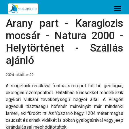
Arany part - Karagiozis
mocsár - Natura 2000 -
Helytörténet - Szállás
ajánló
2024. október 22
A szigetünk rendkívül fontos szerepet tölt be geológiai,
ökológiai szempontból. Hatalmas kincsekkel rendelkezik
egykori vulkáni tevékenységű hegyei által. A világon
egyedüli tisztaságú hófehér márványát már mindenki
ismeri, aki fürdött itt. Az Ypszarió hegy 1204 méter magas
csúcsát és annak vidékét is sokan gyalogtúrával vagy jeep
kirándulással meghódítottátok.