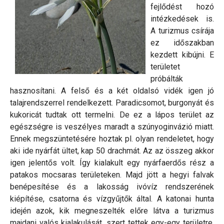
fejlődést hozó
intézkedések is.
A turizmus csírája
ez időszakban
kezdett kibújni. E
területet
próbálták
hasznosítani. A felső és a két oldalsó vidék igen jó
talajrendszerrel rendelkezett. Paradicsomot, burgonyát és
kukoricát tudtak ott termelni. De ez a lápos terület az
egészségre is veszélyes maradt a szúnyoginvázió miatt.
Ennek megszüntetésére hoztak pl. olyan rendeletet, hogy
aki ide nyárfát ültet, kap 50 drachmát. Az az összeg akkor
igen jelentős volt. Így kialakult egy nyárfaerdős rész a
patakos mocsaras területeken. Majd jött a hegyi falvak
benépesítése és a lakosság ivóvíz rendszerének
kiépítése, csatorna és vízgyűjtők által. A katonai hunta
idején azok, kik megneszelték előre látva a turizmus
majdani valós kialakulását, szert tettek egy-egy területre.