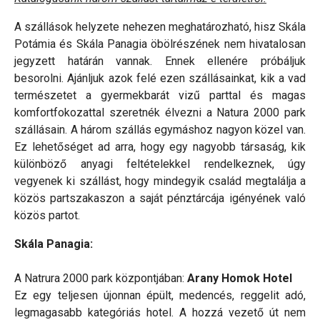
A szállások helyzete nehezen meghatározható, hisz Skála
Potámia és Skála Panagia öbölrészének nem hivatalosan
jegyzett határán vannak. Ennek ellenére próbáljuk
besorolni. Ajánljuk azok felé ezen szállásainkat, kik a vad
természetet a gyermekbarát vizű parttal és magas
komfortfokozattal szeretnék élvezni a Natura 2000 park
szállásain. A három szállás egymáshoz nagyon közel van.
Ez lehetőséget ad arra, hogy egy nagyobb társaság, kik
különböző anyagi feltételekkel rendelkeznek, úgy
vegyenek ki szállást, hogy mindegyik család megtalálja a
közös partszakaszon a saját pénztárcája igényének való
közös partot.
Skála Panagia:
A Natrura 2000 park központjában:
Arany Homok Hotel
Ez egy teljesen újonnan épült, medencés, reggelit adó,
legmagasabb kategóriás hotel. A hozzá vezető út nem