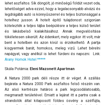
lehet aszfaltos. Sík döngölt, jó minőségű földút vezet oda,
lehetőséget adva ezzel, hogy a legalacsonyabb alvázú és
legdrágább autó is könnyűszerrel és teljes biztonsággal a
hotelhez jusson. A hotelt építő tulajdonost szigorúan
kötelezték a teljes tájba beépülésre a teljes külső terület
és lakásbelső kialakításához. Annak megvalósítása
tökéletesen sikerült. Az édenkert, mely egykor itt volt, már
bent a hotelben és azon kívül is érzékelhető. A partja
kisgyermek barát, homokos, meleg vizű. Lehet bérelni
napágyat, vagy anélkül is lehet fürdeni és napozni. Link:
Arany Homok Hotel *****
Skála Potámia:
Eleni Mazonett Apartman
A Natura 2000 park déli része itt ér véget. A szállás
bejárata a Natura 2000 Park aszfaltos felső részén van.
Az alsó kertrésze határos a park legcsodálatosabb,
megmaradt területével. Emiatt a lejárat itt a partra csak a
strandolók által kitaposott földes ösvény a szélfújta,