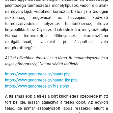
jelentőségű természetes élőhelytípusok, vadon élő állat-
és növényfajok védelmén keresztül biztosítja a biológiai
sokféleség megóvását és hozzájárul kedvező
természetvédelmi helyzetük fenntartásához, illetve
helyreállításához. Olyan zöld infrastruktúra, mely biztosítja
Európa természetes élőhelyeinek ökoszisztéma
szolgáltatásait, valamint jó állapotban való
megőrzöttségét.
Akiket bővebben érdekel ez a téma, itt tanulmányozhatja a
teljes görögországi Natura védett területét.
https://www.geogreece.gr/natura.php
https://www.geogreece.gr/natura-list.php
https://www.geogreece.gr/fysis.php
A turizmus épp a táj és a part különleges szépsége miatt
tört be ide, lassan átalakítva a teljes öblöt. Az egykori
felső, de immár szabályozott lápos részekről eltűnt a