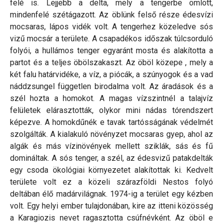
felé is. Lejjebb a delta, mely a tengerbe ömlött,
mindenfelé szétágazott. Az öblünk felső része édesvízi
mocsaras, lápos vidék volt. A tengerhez közeledve sós
vizű mocsár a területe. A csapadékos időszak túlcsorduló
folyói, a hullámos tenger egyaránt mosta és alakította a
partot és a teljes öbölszakaszt. Az öböl közepe , mely a
két falu határvidéke, a víz, a piócák, a szúnyogok és a vad
náddzsungel független birodalma volt. Az áradások és a
szél hozta a homokot. A magas vízszintnél a talajvíz
felületek elárasztották, olykor mini nádas tórendszert
képezve. A homokdűnék e tavak tartósságának védelmét
szolgálták. A kialakuló növényzet mocsaras gyep, ahol az
algák és más vízinövények mellett sziklák, sás és fű
domináltak. A sós tenger, a szél, az édesvizű patakdelták
egy csoda ökológiai környezetet alakítottak ki. Kedvelt
területe volt ez a közeli szárazföldi Nestos folyó
deltában élő madárvilágnak. 1974-ig a terület egy kézben
volt. Egy helyi ember tulajdonában, kire az itteni közösség
a Karagiozis nevet ragasztotta csúfnévként. Az öböl e