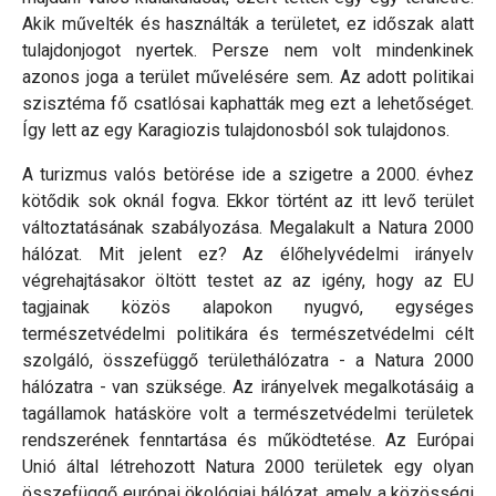
Akik művelték és használták a területet, ez időszak alatt
tulajdonjogot nyertek. Persze nem volt mindenkinek
azonos joga a terület művelésére sem. Az adott politikai
szisztéma fő csatlósai kaphatták meg ezt a lehetőséget.
Így lett az egy Karagiozis tulajdonosból sok tulajdonos.
A turizmus valós betörése ide a szigetre a 2000. évhez
kötődik sok oknál fogva. Ekkor történt az itt levő terület
változtatásának szabályozása. Megalakult a Natura 2000
hálózat. Mit jelent ez? Az élőhelyvédelmi irányelv
végrehajtásakor öltött testet az az igény, hogy az EU
tagjainak közös alapokon nyugvó, egységes
természetvédelmi politikára és természetvédelmi célt
szolgáló, összefüggő területhálózatra - a Natura 2000
hálózatra - van szüksége. Az irányelvek megalkotásáig a
tagállamok hatásköre volt a természetvédelmi területek
rendszerének fenntartása és működtetése. Az Európai
Unió által létrehozott Natura 2000 területek egy olyan
összefüggő európai ökológiai hálózat, amely a közösségi