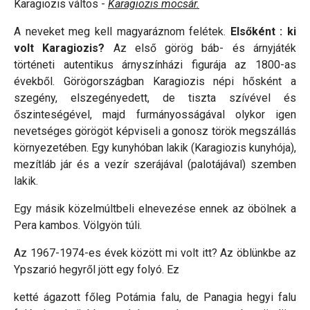
Karagiozis váltos -
Karagiozis mocsár.
A neveket meg kell magyaráznom felétek.
Elsőként : ki
volt Karagiozis?
Az első görög báb- és árnyjáték
történeti autentikus árnyszínházi figurája az 1800-as
évekből. Görögországban Karagiozis népi hősként a
szegény, elszegényedett, de tiszta szívével és
őszinteségével, majd furmányosságával olykor igen
nevetséges görögöt képviseli a gonosz török megszállás
környezetében. Egy kunyhóban lakik (Karagiozis kunyhója),
mezítláb jár és a vezír szerájával (palotájával) szemben
lakik.
Egy másik közelmúltbeli elnevezése ennek az öbölnek a
Pera kambos. Völgyön túli.
Az 1967-1974-es évek között mi volt itt? Az öblünkbe az
Ypszarió hegyről jött egy folyó. Ez
ketté ágazott főleg Potámia falu, de Panagia hegyi falu