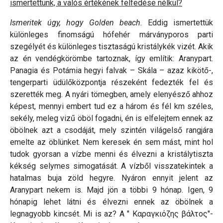
ismertettünk, a valós értékének felfedése nélkül?
Ismeritek úgy, hogy Golden beach.
Eddig ismertettük
különleges finomságú hófehér márványporos parti
szegélyét és különleges tisztaságú kristálykék vizét. Akik
az én vendégkörömbe tartoznak, így említik: Aranypart.
Panagia és Potámia hegyi falvak – Skála – azaz kikötő-,
tengerparti üdülőközpontja részeként fedezték fel és
szerették meg. A nyári tömegben, amely elenyésző ahhoz
képest, mennyi embert tud ez a három és fél km széles,
sekély, meleg vizű öböl fogadni, én is elfelejtem ennek az
öbölnek azt a csodáját, mely szintén világelső rangjára
emelte az öblünket. Nem keresek én sem mást, mint hol
tudok gyorsan a vízbe menni és élvezni a kristálytiszta
kékség selymes simogatását. A vízből visszatekintek a
hatalmas buja zöld hegyre. Nyáron ennyit jelent az
Aranypart nekem is. Majd jön a többi 9 hónap. Igen, 9
hónapig lehet látni és élvezni ennek az öbölnek a
legnagyobb kincsét. Mi is az? A " Καραγκιόζης βάλτος"-