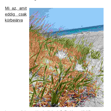
Mi az, amit
eddig csak
körbejárva