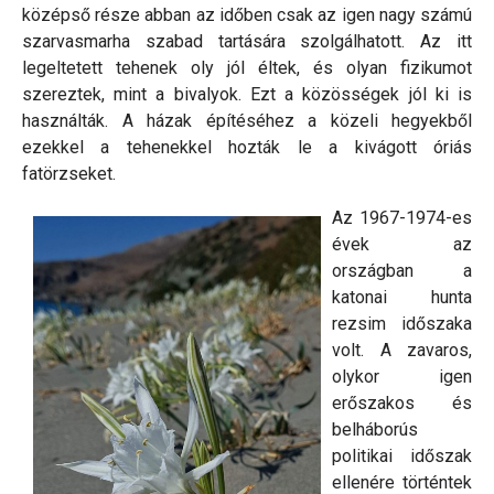
középső része abban az időben csak az igen nagy számú
szarvasmarha szabad tartására szolgálhatott. Az itt
legeltetett tehenek oly jól éltek, és olyan fizikumot
szereztek, mint a bivalyok. Ezt a közösségek jól ki is
használták. A házak építéséhez a közeli hegyekből
ezekkel a tehenekkel hozták le a kivágott óriás
fatörzseket.
Az 1967-1974-es
évek az
országban a
katonai hunta
rezsim időszaka
volt. A zavaros,
olykor igen
erőszakos és
belháborús
politikai időszak
ellenére történtek