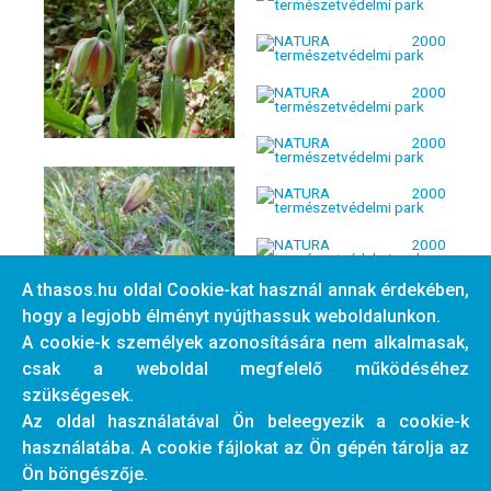
A thasos.hu oldal Cookie-kat használ annak érdekében,
hogy a legjobb élményt nyújthassuk weboldalunkon.
A cookie-k személyek azonosítására nem alkalmasak,
csak a weboldal megfelelő működéséhez
szükségesek.
Az oldal használatával Ön beleegyezik a cookie-k
használatába. A cookie fájlokat az Ön gépén tárolja az
Ön böngészője.