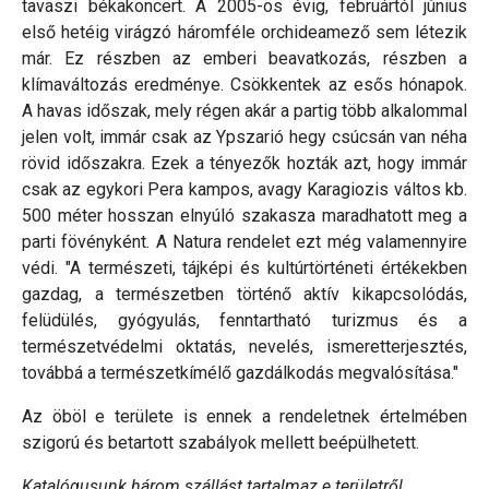
tavaszi békakoncert. A 2005-ös évig, februártól június
első hetéig virágzó háromféle orchideamező sem létezik
már. Ez részben az emberi beavatkozás, részben a
klímaváltozás eredménye. Csökkentek az esős hónapok.
A havas időszak, mely régen akár a partig több alkalommal
jelen volt, immár csak az Ypszarió hegy csúcsán van néha
rövid időszakra. Ezek a tényezők hozták azt, hogy immár
csak az egykori Pera kampos, avagy Karagiozis váltos kb.
500 méter hosszan elnyúló szakasza maradhatott meg a
parti fövényként. A Natura rendelet ezt még valamennyire
védi. "A természeti, tájképi és kultúrtörténeti értékekben
gazdag, a természetben történő aktív kikapcsolódás,
felüdülés, gyógyulás, fenntartható turizmus és a
természetvédelmi oktatás, nevelés, ismeretterjesztés,
továbbá a természetkímélő gazdálkodás megvalósítása."
Az öböl e területe is ennek a rendeletnek értelmében
szigorú és betartott szabályok mellett beépülhetett.
Katalógusunk három szállást tartalmaz e területről.