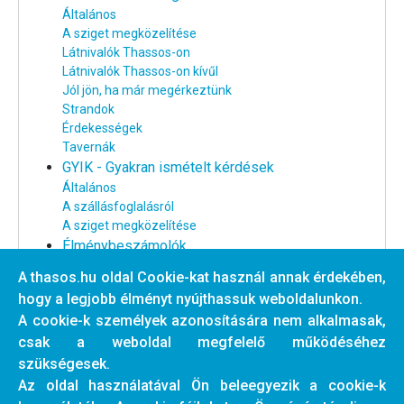
Általános
A sziget megközelítése
Látnivalók Thassos-on
Látnivalók Thassos-on kívűl
Jól jön, ha már megérkeztünk
Strandok
Érdekességek
Tavernák
GYIK - Gyakran ismételt kérdések
Általános
A szállásfoglalásról
A sziget megközelítése
Élménybeszámolók
Thassos-i élménybeszámolók
A thasos.hu oldal Cookie-kat használ annak érdekében,
Egyéb élménybeszámolók
hogy a legjobb élményt nyújthassuk weboldalunkon.
Thassos rajongók találkozói
A cookie-k személyek azonosítására nem alkalmasak,
Webkamera a Golden Beach-ről
csak a weboldal megfelelő működéséhez
Tavernák
szükségesek.
Az oldal használatával Ön beleegyezik a cookie-k