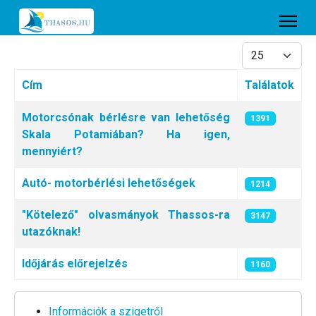
Tételek #
Cím
Találatok
Cikkek
Motorcsónak bérlésre van lehetőség
1391
Skala Potamiában? Ha igen,
mennyiért?
Autó- motorbérlési lehetőségek
1214
"Kötelező" olvasmányok Thassos-ra
3147
utazóknak!
Időjárás előrejelzés
1160
Információk a szigetről