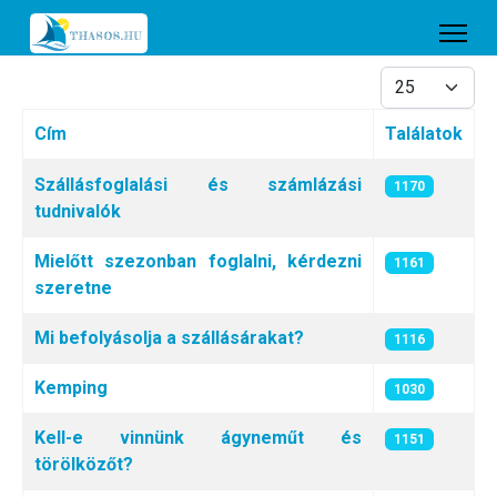
Tételek #
Cím
Találatok
Cikkek
Szállásfoglalási és számlázási
1170
tudnivalók
Mielőtt szezonban foglalni, kérdezni
1161
szeretne
Mi befolyásolja a szállásárakat?
1116
Kemping
1030
Kell-e vinnünk ágyneműt és
1151
törölközőt?