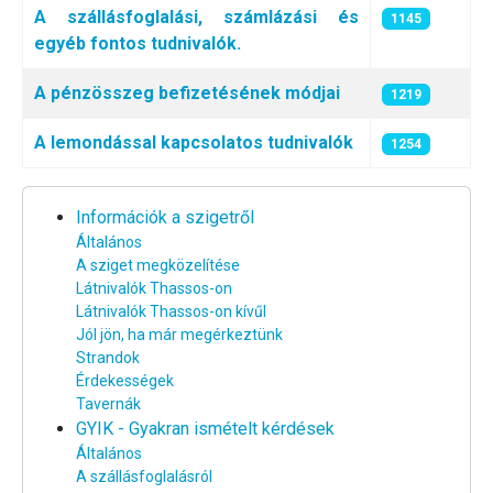
A szállásfoglalási, számlázási és
1145
egyéb fontos tudnivalók.
A pénzösszeg befizetésének módjai
1219
A lemondással kapcsolatos tudnivalók
1254
Információk a szigetről
Általános
A sziget megközelítése
Látnivalók Thassos-on
Látnivalók Thassos-on kívűl
Jól jön, ha már megérkeztünk
Strandok
Érdekességek
Tavernák
GYIK - Gyakran ismételt kérdések
Általános
A szállásfoglalásról