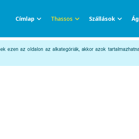
Címlap
Thassos
Szállások
Ág
k ezen az oldalon az alkategóriák, akkor azok tartalmazhatn