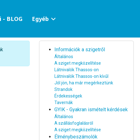
i - BLOG
Egyéb
Tételek #
ak
Információk a szigetről
Általános
A sziget megközelítése
Látnivalók Thassos-on
Látnivalók Thassos-on kívűl
Jól jön, ha már megérkeztünk
Strandok
Érdekességek
Tavernák
GYIK - Gyakran ismételt kérdések
Általános
A szállásfoglalásról
A sziget megközelítése
Élménybeszámolók