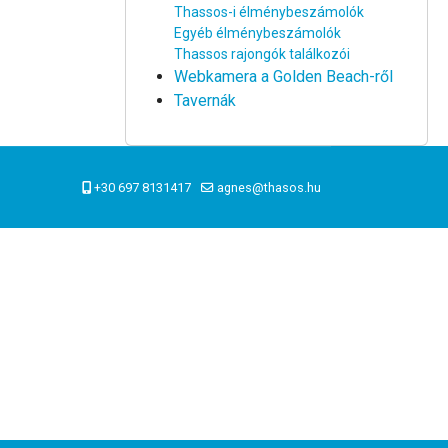
Thassos-i élménybeszámolók
Egyéb élménybeszámolók
Thassos rajongók találkozói
Webkamera a Golden Beach-ről
Tavernák
+30 697 8131417
agnes@thasos.hu