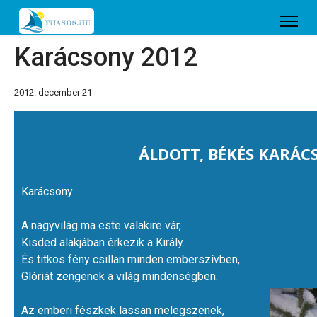
Karácsony 2012
2012. december 21
ÁLDOTT, BÉKÉS KARÁC
K
arácsony
A nagyvilág ma este valakire vár,
Kisded alakjában érkezik a Király.
És titkos fény csillan minden emberszívben,
Glóriát zengenek a világ mindenségben.
Az emberi fészkek lassan melegszenek,