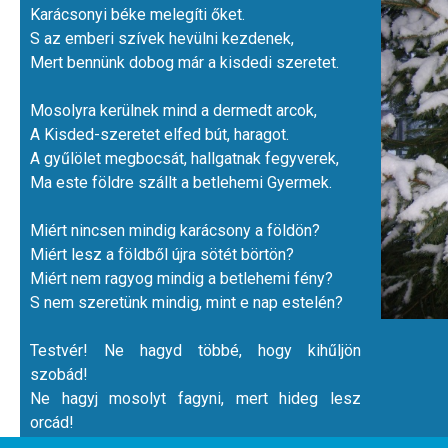
Karácsonyi béke melegíti őket.
S az emberi szívek hevülni kezdenek,
Mert bennünk dobog már a kisdedi szeretet.
Mosolyra kerülnek mind a dermedt arcok,
A Kisded-szeretet elfed bút, haragot.
A gyűlölet megbocsát, hallgatnak fegyverek,
Ma este földre szállt a betlehemi Gyermek.
Miért nincsen mindig karácsony a földön?
Miért lesz a földből újra sötét börtön?
Miért nem ragyog mindig a betlehemi fény?
S nem szeretünk mindig, mint e nap estelén?
Testvér! Ne hagyd többé, hogy kihűljön
szobád!
Ne hagyj mosolyt fagyni, mert hideg lesz
orcád!
Ültess szeretetet, kerüld a haragot!