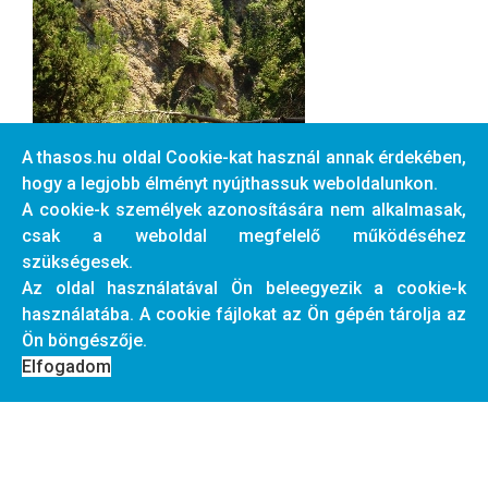
A thasos.hu oldal Cookie-kat használ annak érdekében,
hogy a legjobb élményt nyújthassuk weboldalunkon.
A cookie-k személyek azonosítására nem alkalmasak,
csak a weboldal megfelelő működéséhez
szükségesek.
Az oldal használatával Ön beleegyezik a cookie-k
használatába. A cookie fájlokat az Ön gépén tárolja az
Ön böngészője.
Elfogadom