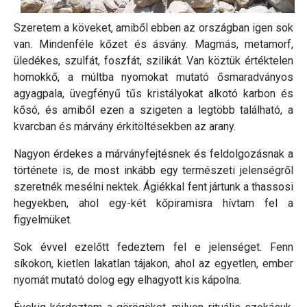
Szeretem a köveket, amiből ebben az országban igen sok
van. Mindenféle kőzet és ásvány. Magmás, metamorf,
üledékes, szulfát, foszfát, szilikát. Van köztük értéktelen
homokkő, a múltba nyomokat mutató ősmaradványos
agyagpala, üvegfényű tűs kristályokat alkotó karbon és
kősó, és amiből ezen a szigeten a legtöbb található, a
kvarcban és márvány érkitöltésekben az arany.
Nagyon érdekes a márványfejtésnek és feldolgozásnak a
története is, de most inkább egy természeti jelenségről
szeretnék mesélni nektek. Ágiékkal fent jártunk a thassosi
hegyekben, ahol egy-két kőpiramisra hívtam fel a
figyelmüket.
Sok évvel ezelőtt fedeztem fel e jelenséget. Fenn
síkokon, kietlen lakatlan tájakon, ahol az egyetlen, ember
nyomát mutató dolog egy elhagyott kis kápolna.