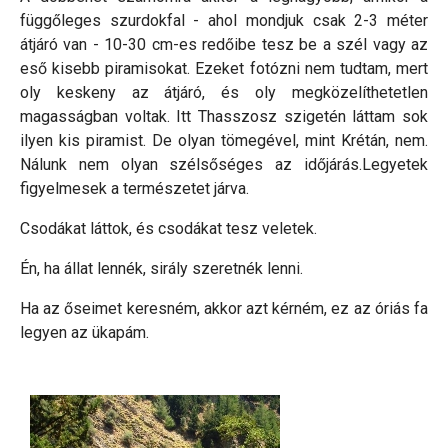
függőleges szurdokfal - ahol mondjuk csak 2-3 méter
átjáró van - 10-30 cm-es redőibe tesz be a szél vagy az
eső kisebb piramisokat. Ezeket fotózni nem tudtam, mert
oly keskeny az átjáró, és oly megközelíthetetlen
magasságban voltak. Itt Thasszosz szigetén láttam sok
ilyen kis piramist. De olyan tömegével, mint Krétán, nem.
Nálunk nem olyan szélsőséges az időjárás.Legyetek
figyelmesek a természetet járva.
Csodákat láttok, és csodákat tesz veletek.
Én, ha állat lennék, sirály szeretnék lenni.
Ha az őseimet keresném, akkor azt kérném, ez az óriás fa
legyen az ükapám.