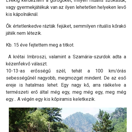
Évekig kérdeztem a görögöket, milyen rituális szokásuk,
vagy gyermekjátékuk van az ilyen lehetetlen helyeken levő
kis kápolnáknál.
Ők értetlenkedve rázták fejüket, semmilyen rituális kőrakó
játék nem létezik.
Kb. 15 éve fejtettem meg a titkot.
A krétai Imbroszi, valamint a Szamária-szurdok adta a
kézenfekvő választ.
10-13-as erősségű szél, tehát a 100 km/órás
sebességűnél nagyobb, megmozgat mindent. De az eső
ereje is hatalmas lehet. Egy nagy kő, arra ráékelve a
természeti erő által még egy, meg még egy, meg még
egy… A végén egy kis kőpiramis keletkezik.