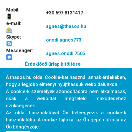
Mobil:
+30 697 8131417
e-mail:
agnes@thasos.hu
Skype:
onodi.agnes773
Messenger:
agnes.onodi.7505
Érdeklődő űrlap kitöltése
A thasos.hu oldal Cookie-kat használ annak érdekében,
hogy a legjobb élményt nyújthassuk weboldalunkon.
A cookie-k személyek azonosítására nem alkalmasak,
csak a weboldal megfelelő működéséhez
Előző cikk: Fókaszámlálás
Következő cikk: S
Előző
Következő
szükségesek.
Az oldal használatával Ön beleegyezik a cookie-k
használatába. A cookie fájlokat az Ön gépén tárolja az
© 2026 thasos.hu. Designed By
JoomShaper
Ön böngészője.
+30 697 8131417
agnes@thasos.hu