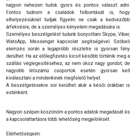
nagyon nehezen tudok gyors és pontos választ adni.
Fontos tudnom a családok felbontását is, hogy
elhelyezésüknél tudjak figyelni ne csak a kedvezőbb
árfekvésre, de a személyes kényelem megadására is.
Személyes beszélgetést tudunk bonyolítani Skype, Viber,
WatsApp, Messenger kapcsolat segítségével. Szóbeli
elemzés során a legapróbb részletre is gyorsan fény
derülhet. Ha az előlegfizetés kicsit később történik meg a
szállás véglegesítéséhez, az nem okoz nagy gondot, de
nagyobb létszámú csoportok esetén gyorsan kell
kiválasztani a mindenkinek megfelelő helyet.
A beszélgetésekre sor kerülhet akár a késői órákban is
esténként.
Nagyon szépen köszönöm a pontos adatok megadását és
a kapcsolattartásra több lehetőség megjelölését.
Elérhetőségeim: