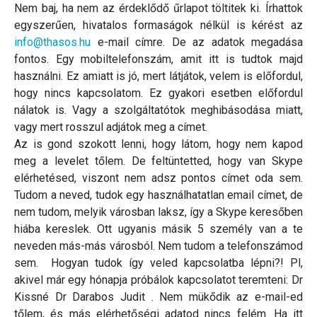
Nem baj, ha nem az érdeklődő űrlapot töltitek ki. Írhattok
egyszerűen, hivatalos formaságok nélkül is kérést az
info@thasos.hu
e-mail címre. De az adatok megadása
fontos. Egy mobiltelefonszám, amit itt is tudtok majd
használni. Ez amiatt is jó, mert látjátok, velem is előfordul,
hogy nincs kapcsolatom. Ez gyakori esetben előfordul
nálatok is. Vagy a szolgáltatótok meghibásodása miatt,
vagy mert rosszul adjátok meg a címet.
Az is gond szokott lenni, hogy látom, hogy nem kapod
meg a levelet tőlem. De feltüntetted, hogy van Skype
elérhetésed, viszont nem adsz pontos címet oda sem.
Tudom a neved, tudok egy használhatatlan email címet, de
nem tudom, melyik városban laksz, így a Skype keresőben
hiába kereslek. Ott ugyanis másik 5 személy van a te
neveden más-más városból. Nem tudom a telefonszámod
sem. Hogyan tudok így veled kapcsolatba lépni?! Pl,
akivel már egy hónapja próbálok kapcsolatot teremteni: Dr
Kissné Dr Darabos Judit . Nem mükődik az e-mail-ed
tőlem, és más elérhetőségi adatod nincs felém. Ha itt