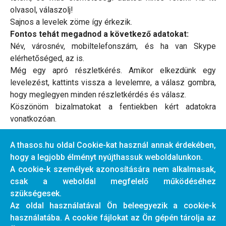
olvasol, válaszolj!
Sajnos a levelek zöme így érkezik.
Fontos tehát megadnod a következő adatokat:
Név, városnév, mobiltelefonszám, és ha van Skype
elérhetőséged, az is.
Még egy apró részletkérés. Amikor elkezdünk egy
levelezést, kattints vissza a levelemre, a válasz gombra,
hogy meglegyen minden részletkérdés és válasz.
Köszönöm bizalmatokat a fentiekben kért adatokra
vonatkozóan.
Üdvözlettel: Ágnes
A thasos.hu oldal Cookie-kat használ annak érdekében,
info@thasos.hu
hogy a legjobb élményt nyújthassuk weboldalunkon.
A cookie-k személyek azonosítására nem alkalmasak,
csak a weboldal megfelelő működéséhez
Előző cikk: Új közlekedési lehetőségek 2016-ban
Előző
szükségesek.
Az oldal használatával Ön beleegyezik a cookie-k
használatába. A cookie fájlokat az Ön gépén tárolja az