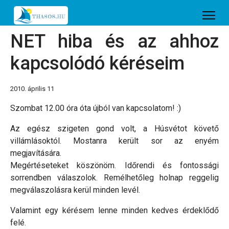
NET hiba és az ahhoz
kapcsolódó kéréseim
2010. április 11
Szombat 12.00 óra óta újból van kapcsolatom! :)
Az egész szigeten gond volt, a Húsvétot követő
villámlásoktól. Mostanra került sor az enyém
megjavítására.
Megértéseteket köszönöm. Időrendi és fontossági
sorrendben válaszolok. Remélhetőleg holnap reggelig
megválaszolásra kerül minden levél.
Valamint egy kérésem lenne minden kedves érdeklődő
felé.