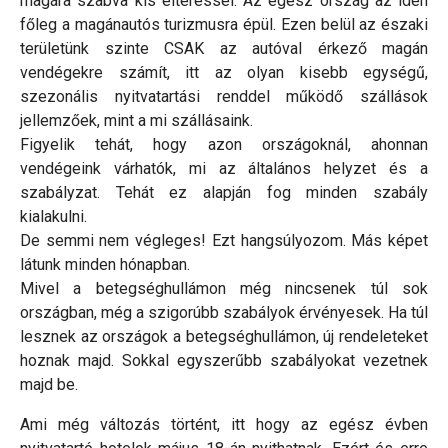
magára szabva kis eltéréssel. Az egész ország az idén
főleg a magánautós turizmusra épül. Ezen belül az északi
területünk szinte CSAK az autóval érkező magán
vendégekre számít, itt az olyan kisebb egységű,
szezonális nyitvatartási renddel működő szállások
jellemzőek, mint a mi szállásaink.
Figyelik tehát, hogy azon országoknál, ahonnan
vendégeink várhatók, mi az általános helyzet és a
szabályzat. Tehát ez alapján fog minden szabály
kialakulni.
De semmi nem végleges! Ezt hangsúlyozom. Más képet
látunk minden hónapban.
Mivel a betegséghullámon még nincsenek túl sok
országban, még a szigorúbb szabályok érvényesek. Ha túl
lesznek az országok a betegséghullámon, új rendeleteket
hoznak majd. Sokkal egyszerűbb szabályokat vezetnek
majd be.
Ami még változás történt, itt hogy az egész évben