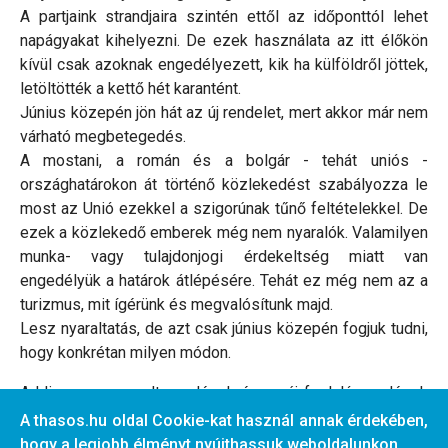
A partjaink strandjaira szintén ettől az időponttól lehet
napágyakat kihelyezni. De ezek használata az itt élőkön
kívül csak azoknak engedélyezett, kik ha külföldről jöttek,
letöltötték a kettő hét karantént.
Június közepén jön hát az új rendelet, mert akkor már nem
várható megbetegedés.
A mostani, a román és a bolgár - tehát uniós -
országhatárokon át történő közlekedést szabályozza le
most az Unió ezekkel a szigorúnak tűnő feltételekkel. De
ezek a közlekedő emberek még nem nyaralók. Valamilyen
munka- vagy tulajdonjogi érdekeltség miatt van
engedélyük a határok átlépésére. Tehát ez még nem az a
turizmus, mit ígérünk és megvalósítunk majd.
Lesz nyaraltatás, de azt csak június közepén fogjuk tudni,
hogy konkrétan milyen módon.
Addig a megmaradt vendégek és az új foglaló vendégek
részéről türelmet kérünk
A thasos.hu oldal Cookie-kat használ annak érdekében,
hogy a legjobb élményt nyújthassuk weboldalunkon.