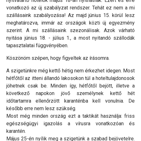
nyitvatartó hotelok május 18-án nyithatnak. Ezért és erre
vonatkozó az új szabályzat rendszer. Tehát ez nem a mi
szállásaink szabályozása! Az majd június 15. körül lesz
meghatározva, immár az országok közti új egyezmény
szerint. A mi szállásaink szezonálisak. Azok várható
nyitása június 18. - július 1., a most nyitandó szállodák
tapasztalatai függvényében.
Köszönöm szépen, hogy figyeltek az írásomra.
A szigetünkre még kettő hétig nem érkezhet idegen. Most
hétfőtől az itteni állandó lakosokon túl a hoteltulajdonosok
jöhetnek csak be. Minden így, hétfőtől bejött, illetve a
következő napokon jövő személynek kettő hét
időtartamra ellenőrzött karanténba kell vonulnia. De
később erre nem lesz szükség.
Most még minden ország ezt a taktikát használja: friss
egészségügyi igazolás a vírusra vonatkozóan és
karantén.
Május 25-én nyílik meg a szigetünk a szabad bejövetelre.