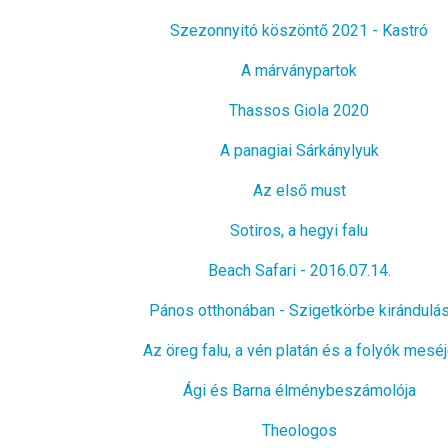
Szezonnyitó köszöntő 2021 - Kastró
A márványpartok
Thassos Giola 2020
A panagiai Sárkánylyuk
Az első must
Sotiros, a hegyi falu
Beach Safari - 2016.07.14.
Pános otthonában - Szigetkörbe kirándulá
Az öreg falu, a vén platán és a folyók mesé
Ági és Barna élménybeszámolója
Theologos