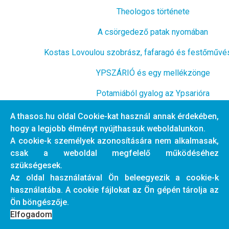
Theologos története
A csörgedező patak nyomában
Kostas Lovoulou szobrász, fafaragó és festőművé
YPSZÁRIÓ és egy mellékzönge
Potamiából gyalog az Ypsarióra
Hajókirándulások - 2018
A thasos.hu oldal Cookie-kat használ annak érdekében,
hogy a legjobb élményt nyújthassuk weboldalunkon.
A cookie-k személyek azonosítására nem alkalmasak,
csak a weboldal megfelelő működéséhez
Előző cikk: 2021 nyár szezonzáró
Következő cikk: S
Előző
Következő
szükségesek.
Az oldal használatával Ön beleegyezik a cookie-k
használatába. A cookie fájlokat az Ön gépén tárolja az
© 2026 thasos.hu. Designed By
JoomShaper
Ön böngészője.
+30 697 8131417
agnes@thasos.hu
Elfogadom