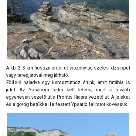
A kb. 2-3 km hosszú erdei út viszonylag széles, dzsippel
vagy terepjáróval még járható.
Fölfelé haladva egy keresztúthoz érünk, amit fatábla is
jelöl. Az Ypsarióra balra kell letérni, mert a tovább
egyenesen vezető út a Profitis Iliasra vezető út. A jeleket
és a görög betűkkel felfestett Ypsario feliratot kövessük.