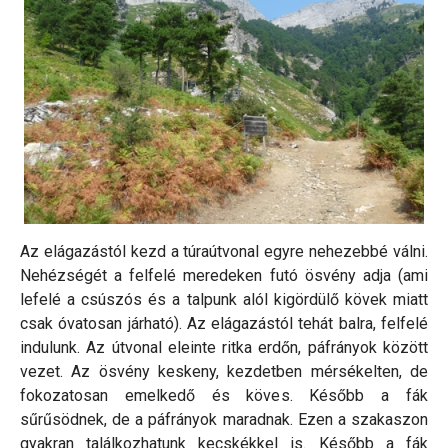
Az elágazástól kezd a túraútvonal egyre nehezebbé válni.
Nehézségét a felfelé meredeken futó ösvény adja (ami
lefelé a csúszós és a talpunk alól kigördülő kövek miatt
csak óvatosan járható). Az elágazástól tehát balra, felfelé
indulunk. Az útvonal eleinte ritka erdőn, páfrányok között
vezet. Az ösvény keskeny, kezdetben mérsékelten, de
fokozatosan emelkedő és köves. Később a fák
sűrűsödnek, de a páfrányok maradnak. Ezen a szakaszon
gyakran találkozhatunk kecskékkel is. Később a fák