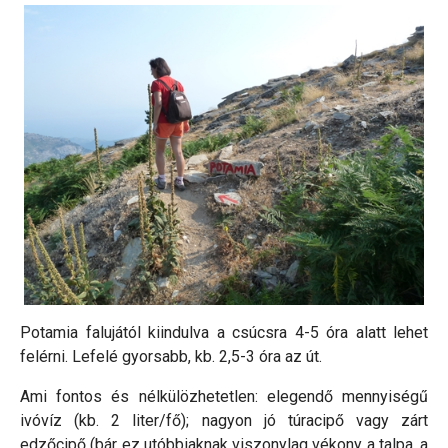
Potamia falujától kiindulva a csúcsra 4-5 óra alatt lehet
felérni. Lefelé gyorsabb, kb. 2,5-3 óra az út.
Ami fontos és nélkülözhetetlen: elegendő mennyiségű
ivóvíz (kb. 2 liter/fő); nagyon jó túracipő vagy zárt
edzőcipő (bár ez utóbbiaknak viszonylag vékony a talpa, a