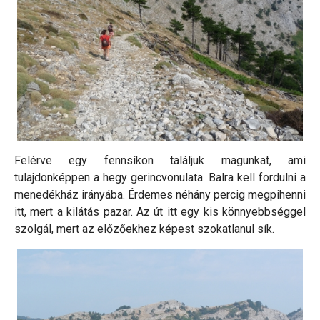
Felérve egy fennsíkon találjuk magunkat, ami
tulajdonképpen a hegy gerincvonulata. Balra kell fordulni a
menedékház irányába. Érdemes néhány percig megpihenni
itt, mert a kilátás pazar. Az út itt egy kis könnyebbséggel
szolgál, mert az előzőekhez képest szokatlanul sík.