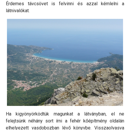
Érdemes távcsövet is felvinni és azzal kémlelni a
látnivalókat.
Ha kigyönyörködtük magunkat a látványban, el ne
felejtsünk néhány sort írni a fehér kőépítmény oldalán
elhelyezett vasdobozban lévő könyvbe. Visszaolvasva