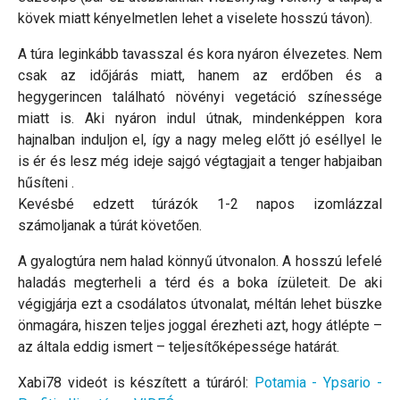
kövek miatt kényelmetlen lehet a viselete hosszú távon).
A túra leginkább tavasszal és kora nyáron élvezetes. Nem
csak az időjárás miatt, hanem az erdőben és a
hegygerincen található növényi vegetáció színessége
miatt is. Aki nyáron indul útnak, mindenképpen kora
hajnalban induljon el, így a nagy meleg előtt jó eséllyel le
is ér és lesz még ideje sajgó végtagjait a tenger habjaiban
hűsíteni .
Kevésbé edzett túrázók 1-2 napos izomlázzal
számoljanak a túrát követően.
A gyalogtúra nem halad könnyű útvonalon. A hosszú lefelé
haladás megterheli a térd és a boka ízületeit. De aki
végigjárja ezt a csodálatos útvonalat, méltán lehet büszke
önmagára, hiszen teljes joggal érezheti azt, hogy átlépte –
az általa eddig ismert – teljesítőképessége határát.
Xabi78 videót is készített a túráról:
Potamia - Ypsario -