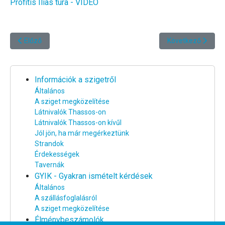
Profitis Ilias túra - VIDEÓ
Előző cikk: A márványpartok
Következő cikk: Má
Előző
Következő
Információk a szigetről
Általános
A sziget megközelítése
Látnivalók Thassos-on
Látnivalók Thassos-on kívűl
Jól jön, ha már megérkeztünk
Strandok
Érdekességek
Tavernák
GYIK - Gyakran ismételt kérdések
Általános
A szállásfoglalásról
A sziget megközelítése
Élménybeszámolók