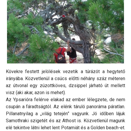
Kövekre festett jelölések vezetik a túrázót a hegytető
irányába. Közvetlenül a csúcs előtti néhány száz méteren
az útvonal egy zúzottköves, dzsippel járható út mellett
visz (aki akar, azon is mehet).
Az Ypsarióra felérve elakad az ember lélegzete, de nem
csupán a fáradtságtól. Az elénk táruló panoráma páratlan.
Pillanatnyilag a „világ tetején” vagyunk. Jó időben lájuk
Samothraki szigetét és az Athost is. Közvetlenül magunk
elé tekintve látni lehet lent Potamiát és a Golden beach-et.