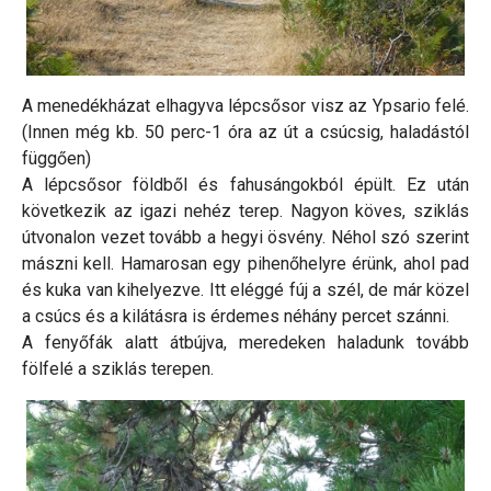
A menedékházat elhagyva lépcsősor visz az Ypsario felé.
(Innen még kb. 50 perc-1 óra az út a csúcsig, haladástól
függően)
A lépcsősor földből és fahusángokból épült. Ez után
következik az igazi nehéz terep. Nagyon köves, sziklás
útvonalon vezet tovább a hegyi ösvény. Néhol szó szerint
mászni kell. Hamarosan egy pihenőhelyre érünk, ahol pad
és kuka van kihelyezve. Itt eléggé fúj a szél, de már közel
a csúcs és a kilátásra is érdemes néhány percet szánni.
A fenyőfák alatt átbújva, meredeken haladunk tovább
fölfelé a sziklás terepen.