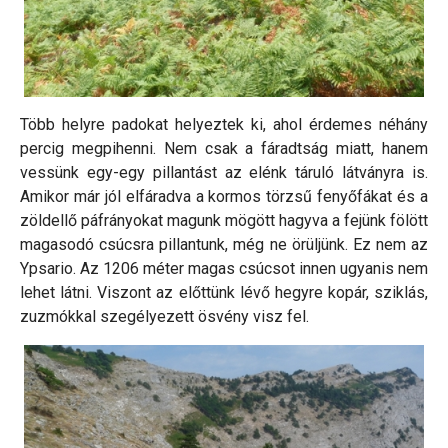
Több helyre padokat helyeztek ki, ahol érdemes néhány
percig megpihenni. Nem csak a fáradtság miatt, hanem
vessünk egy-egy pillantást az elénk táruló látványra is.
Amikor már jól elfáradva a kormos törzsű fenyőfákat és a
zöldellő páfrányokat magunk mögött hagyva a fejünk fölött
magasodó csúcsra pillantunk, még ne örüljünk. Ez nem az
Ypsario. Az 1206 méter magas csúcsot innen ugyanis nem
lehet látni. Viszont az előttünk lévő hegyre kopár, sziklás,
zuzmókkal szegélyezett ösvény visz fel.