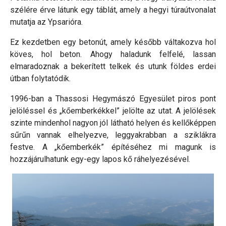
szélére érve látunk egy táblát, amely a hegyi túraútvonalat
mutatja az Ypsarióra.
Ez kezdetben egy betonút, amely később váltakozva hol
köves, hol beton. Ahogy haladunk felfelé, lassan
elmaradoznak a bekerített telkek és utunk földes erdei
útban folytatódik.
1996-ban a Thassosi Hegymászó Egyesület piros pont
jelöléssel és „kőemberkékkel” jelölte az utat. A jelölések
szinte mindenhol nagyon jól látható helyen és kellőképpen
sűrűn vannak elhelyezve, leggyakrabban a sziklákra
festve. A „kőemberkék” építéséhez mi magunk is
hozzájárulhatunk egy-egy lapos kő ráhelyezésével.