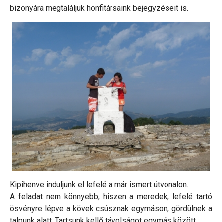
bizonyára megtaláljuk honfitársaink bejegyzéseit is.
Kipihenve induljunk el lefelé a már ismert útvonalon.
A feladat nem könnyebb, hiszen a meredek, lefelé tartó
ösvényre lépve a kövek csúsznak egymáson, gördülnek a
talpunk alatt. Tartsunk kellő távolságot egymás között.