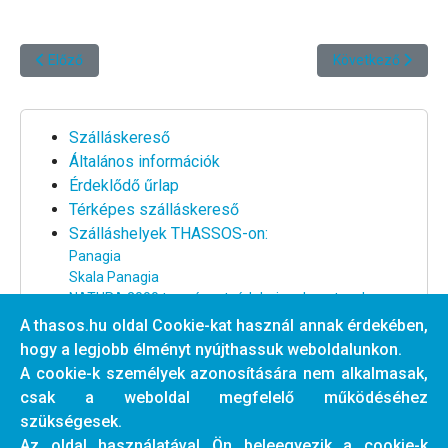
Előző cikk: Térképes szálláskereső
Következő cikk: Ak
Előző
Következő
Szálláskereső
Általános információk
Érdeklődő űrlap
Térképes szálláskereső
Szálláshelyek THASSOS-on:
Panagia
Skala Panagia
NATURA 2000 természetvédelmi park partszakasz
Nagy strand környéke
A thasos.hu oldal Cookie-kat használ annak érdekében,
Centrum és a nagy strand között
hogy a legjobb élményt nyújthassuk weboldalunkon.
Centrum partszakasz
A cookie-k személyek azonosítására nem alkalmasak,
Tengertől távoli szállások
csak a weboldal megfelelő működéséhez
Egyéb szálláshelyek a szigeten
szükségesek.
Az oldal használatával Ön beleegyezik a cookie-k