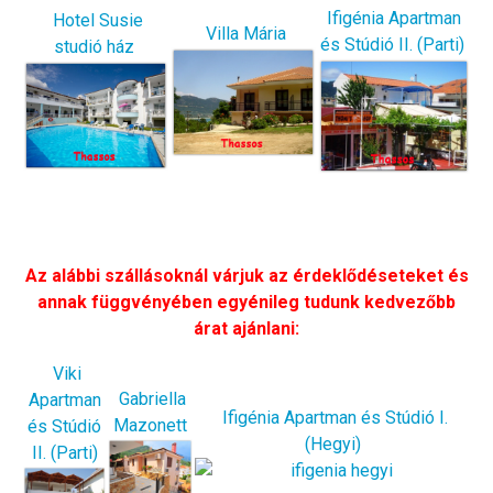
Ifigénia Apartman
Hotel Susie
Villa Mária
és Stúdió II. (Parti)
studió ház
Az alábbi szállásoknál várjuk az érdeklődéseteket és
annak függvényében egyénileg tudunk kedvezőbb
árat ajánlani:
Viki
Gabriella
Apartman
Ifigénia Apartman és Stúdió I.
Mazonett
és Stúdió
(Hegyi)
II. (Parti)