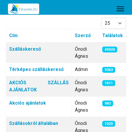
Tételek #
Cím
Szerző
Találatok
Cikkek
Szálláskereső
Ónodi
49426
Ágnes
Térképes szálláskereső
Admin
9363
AKCIÓS SZÁLLÁS
Ónodi
1611
AJÁNLATOK
Ágnes
Akciós ajánlatok
Ónodi
983
Ágnes
Szállásokról általában
Ónodi
1020
Ágnes