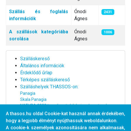
Szállás és foglalás
Ónodi
2431
információk
Ágnes
A szállások kategóriába
Ónodi
1006
sorolása
Ágnes
Szálláskereső
Általános információk
Érdeklődő űrlap
Térképes szálláskereső
Szálláshelyek THASSOS-on:
Panagia
Skala Panagia
NATURA 2000 természetvédelmi park partszakasz
Nagy strand környéke
A thasos.hu oldal Cookie-kat használ annak érdekében,
Centrum és a nagy strand között
hogy a legjobb élményt nyújthassuk weboldalunkon.
Centrum partszakasz
A cookie-k személyek azonosítására nem alkalmasak,
Tengertől távoli szállások