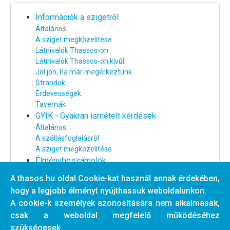
Információk a szigetről
Általános
A sziget megközelítése
Látnivalók Thassos-on
Látnivalók Thassos-on kívűl
Jól jön, ha már megérkeztünk
Strandok
Érdekességek
Tavernák
GYIK - Gyakran ismételt kérdések
Általános
A szállásfoglalásról
A sziget megközelítése
Élménybeszámolók
Thassos-i élménybeszámolók
A thasos.hu oldal Cookie-kat használ annak érdekében,
Egyéb élménybeszámolók
hogy a legjobb élményt nyújthassuk weboldalunkon.
Thassos rajongók találkozói
A cookie-k személyek azonosítására nem alkalmasak,
Webkamera a Golden Beach-ről
csak a weboldal megfelelő működéséhez
Tavernák
szükségesek.