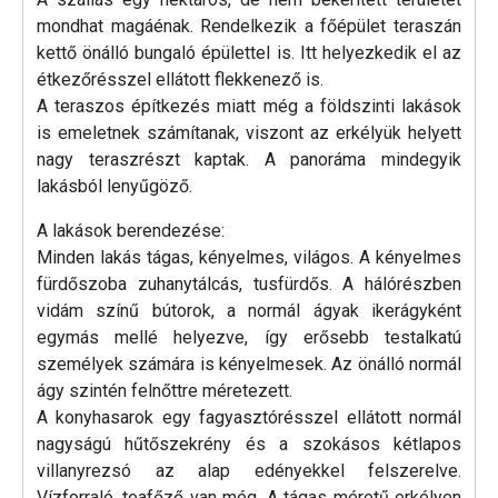
mondhat magáénak. Rendelkezik a főépület teraszán
kettő önálló bungaló épülettel is. Itt helyezkedik el az
étkezőrésszel ellátott flekkenező is.
A teraszos építkezés miatt még a földszinti lakások
is emeletnek számítanak, viszont az erkélyük helyett
nagy teraszrészt kaptak. A panoráma mindegyik
lakásból lenyűgöző.
A lakások berendezése:
Minden lakás tágas, kényelmes, világos. A kényelmes
fürdőszoba zuhanytálcás, tusfürdős. A hálórészben
vidám színű bútorok, a normál ágyak ikerágyként
egymás mellé helyezve, így erősebb testalkatú
személyek számára is kényelmesek. Az önálló normál
ágy szintén felnőttre méretezett.
A konyhasarok egy fagyasztórésszel ellátott normál
nagyságú hűtőszekrény és a szokásos kétlapos
villanyrezsó az alap edényekkel felszerelve.
Vízforraló, teafőző van még. A tágas méretű erkélyen