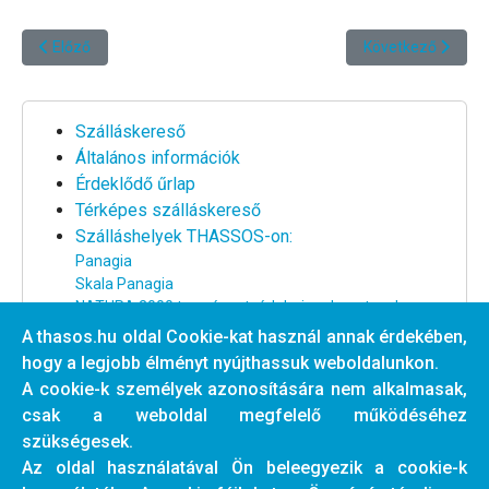
Előző cikk: Ifigénia Boutique Apartman és Stúdió II. (Parti) ****
Következő cikk: Va
Előző
Következő
Szálláskereső
Általános információk
Érdeklődő űrlap
Térképes szálláskereső
Szálláshelyek THASSOS-on:
Panagia
Skala Panagia
NATURA 2000 természetvédelmi park partszakasz
Nagy strand környéke
A thasos.hu oldal Cookie-kat használ annak érdekében,
Centrum és a nagy strand között
hogy a legjobb élményt nyújthassuk weboldalunkon.
Centrum partszakasz
A cookie-k személyek azonosítására nem alkalmasak,
Tengertől távoli szállások
csak a weboldal megfelelő működéséhez
Egyéb szálláshelyek a szigeten
szükségesek.
Az oldal használatával Ön beleegyezik a cookie-k