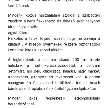
kerti bútorok.
Mindenki közös használatára szolgál a szabadtéri
zugában a kerti flekkenező és étkező, akár nagyobb
társaságok közös
együttlétére.
Parkolás a telek feljáró részén, hogy ne zavarja a
kilátást . A kisebb gyermekek részére biztonságos
kertsarok létezik szabad térként.
A legközelebbi a centrum strand: 200 m-t lefelé
haladunk a főút kereszteződéstől, a centrum
sétányára, hol pék, cukrászda, halárus, nagy market,
ajándékárus, gíroszos és tavernasor van. A parton
napágyas és és szabad törölközős terület, beach
bárok, strand röplabda és kiépített gyermekjátszótér.
Minden lakás rendelkezik légkondicionáló
berendezéssel.