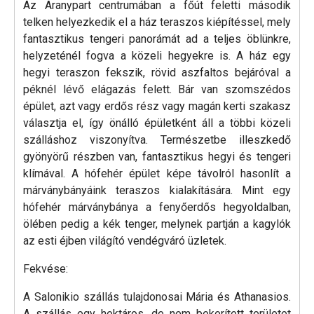
Az Aranypart centrumában a főút feletti második
telken helyezkedik el a ház teraszos kiépítéssel, mely
fantasztikus tengeri panorámát ad a teljes öblünkre,
helyzeténél fogva a közeli hegyekre is. A ház egy
hegyi teraszon fekszik, rövid aszfaltos bejáróval a
péknél lévő elágazás felett. Bár van szomszédos
épület, azt vagy erdős rész vagy magán kerti szakasz
választja el, így önálló épületként áll a többi közeli
szálláshoz viszonyítva. Természetbe illeszkedő
gyönyörű részben van, fantasztikus hegyi és tengeri
klímával. A hófehér épület képe távolról hasonlít a
márványbányáink teraszos kialakítására. Mint egy
hófehér márványbánya a fenyőerdős hegyoldalban,
ölében pedig a kék tenger, melynek partján a kagylók
az esti éjben világító vendégváró üzletek.
Fekvése:
A Salonikio szállás tulajdonosai Mária és Athanasios.
A szállás egy hektáros, de nem bekerített területet