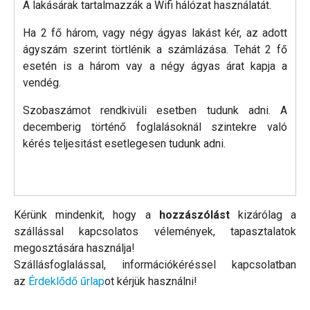
A lakásárak tartalmazzák a Wifi hálózat használatát.
Ha 2 fő három, vagy négy ágyas lakást kér, az adott
ágyszám szerint törtlénik a számlázása. Tehát 2 fő
esetén is a három vay a négy ágyas árat kapja a
vendég.
Szobaszámot rendkivüli esetben tudunk adni. A
decemberig történő foglalásoknál szintekre való
kérés teljesitást esetlegesen tudunk adni.
Kérünk mindenkit, hogy a
hozzászólást
kizárólag a
szállással kapcsolatos vélemények, tapasztalatok
megosztására használja!
Szállásfoglalással, információkéréssel kapcsolatban
az
Érdeklődő űrlap
ot kérjük használni!