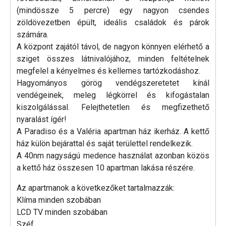
(mindössze 5 percre) egy nagyon csendes
zöldövezetben épült, ideális családok és párok
számára.
A központ zajától távol, de nagyon könnyen elérhető a
sziget összes látnivalójához, minden feltételnek
megfelel a kényelmes és kellemes tartózkodáshoz.
Hagyományos görög vendégszeretetet kínál
vendégeinek, meleg légkörrel és kifogástalan
kiszolgálással. Felejthetetlen és megfizethető
nyaralást ígér!
A Paradiso és a Valéria apartman ház ikerház. A kettő
ház külön bejárattal és saját területtel rendelkezik.
A 40nm nagyságú medence használat azonban közös
a kettő ház összesen 10 apartman lakása részére.
Az apartmanok a következőket tartalmazzák:
Klíma minden szobában
LCD TV minden szobában
Széf