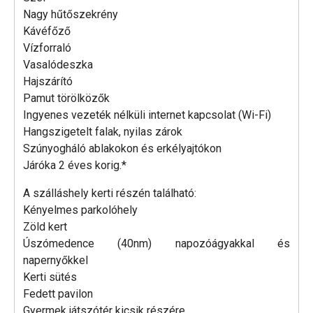
Nagy hűtőszekrény
Kávéfőző
Vízforraló
Vasalódeszka
Hajszárító
Pamut törölközők
Ingyenes vezeték nélküli internet kapcsolat (Wi-Fi)
Hangszigetelt falak, nyilas zárok
Szúnyogháló ablakokon és erkélyajtókon
Járóka 2 éves korig.*
A szálláshely kerti részén található:
Kényelmes parkolóhely
Zöld kert
Úszómedence (40nm) napozóágyakkal és
napernyőkkel
Kerti sütés
Fedett pavilon
Gyermek játszótér kicsik részére