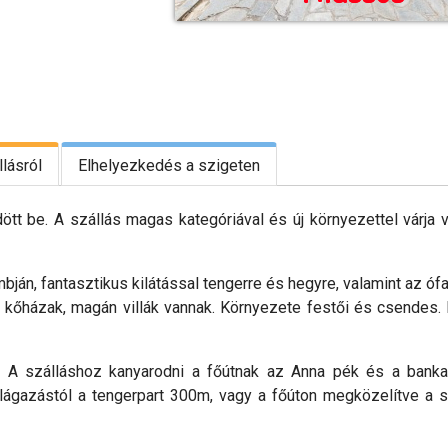
lásról
Elhelyezkedés a szigeten
dött be. A szállás magas kategóriával és új környezettel várja 
ján, fantasztikus kilátással tengerre és hegyre, valamint az ófa
t kőházak, magán villák vannak. Környezete festői és csendes
k. A szálláshoz kanyarodni a főútnak az Anna pék és a bank
 elágazástól a tengerpart 300m, vagy a főúton megközelítve a 