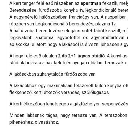
A kert tenger felé eső részében az
apartman
fekszik, mel
Berendezése: fürdőszoba, konyha, tv, légkondicionáló bere
A nagyméretű hálószobában franciaágy van. A nappaliba
részben van Légkondicionáló berendezés, plazma Tv.
A hálószoba berendezése elegáns sötét fából készült, a f
legkiválóbb anatómiai ágybetéttel és ágyneműtartóval
ablakokkal ellátott, hogy a lakásból is élvezni lehessen a gy
A hegy felé eső oldalon
2 db 2+1 ágyas stúdió
. A konyhas
stúdiók bejárata a ház keleti és nyugati oldalán. Teraszaik 
A lakásokban zuhanytálcás fürdőszoba van.
A lakásokhoz egy maximálisan felszerelt külső konyha elkü
flekkenező, kerti étkezők verandás, szőlőlugasos.
A kerti étkezőben lehetséges a gáztűzhelyen serpenyőzés é
Minden lakásnak tágas, nagy terasza van. A teraszokon
pihenéshez, olvasáshoz.