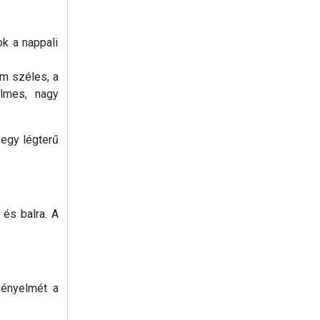
k a nappali
cm széles, a
elmes, nagy
 egy légterű
 és balra. A
kényelmét a