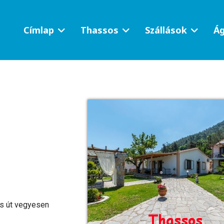
Címlap
Thassos
Szállások
Ág
s út vegyesen