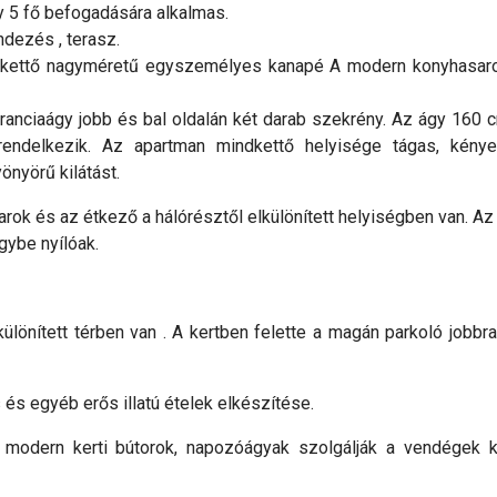
y 5 fő befogadására alkalmas.
ndezés , terasz.
n kettő nagyméretű egyszemélyes kanapé A modern konyhasaro
ranciaágy jobb és bal oldalán két darab szekrény. Az ágy 160 
 rendelkezik. Az apartman mindkettő helyisége tágas, kény
önyörű kilátást.
arok és az étkező a hálórésztől elkülönített helyiségben van. Az
egybe nyílóak.
lönített térben van . A kertben felette a magán parkoló jobbra
s egyéb erős illatú ételek elkészítése.
 modern kerti bútorok, napozóágyak szolgálják a vendégek 