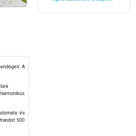
vendégeit. A
lura.
. Harmonikus
automata és
strandot 500