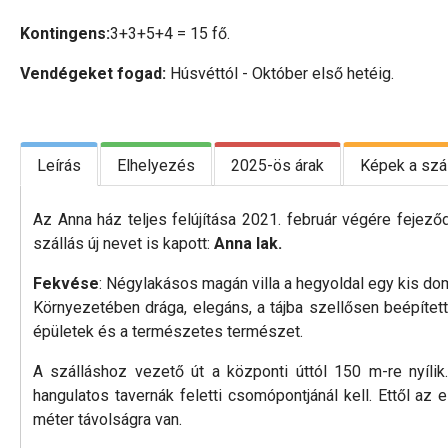
Kontingens:
3+3+5+4 = 15 fő.
Vendégeket fogad:
Húsvéttól - Október első hetéig.
Leírás
Elhelyezés
2025-ös árak
Képek a szál
Az Anna ház teljes felújítása 2021. február végére fejező
szállás új nevet is kapott:
Anna lak.
Fekvése
: Négylakásos magán villa a hegyoldal egy kis domb
Környezetében drága, elegáns, a tájba szellősen beépítet
épületek és a természetes természet.
A szálláshoz vezető út a központi úttól 150 m-re nyíli
hangulatos tavernák feletti csomópontjánál kell. Ettől az
méter távolságra van.