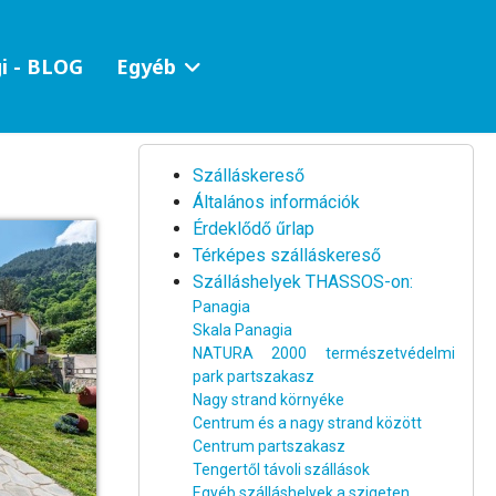
i - BLOG
Egyéb
Szálláskereső
Általános információk
Érdeklődő űrlap
Térképes szálláskereső
Szálláshelyek THASSOS-on:
Panagia
Skala Panagia
NATURA 2000 természetvédelmi
park partszakasz
Nagy strand környéke
Centrum és a nagy strand között
Centrum partszakasz
Tengertől távoli szállások
Egyéb szálláshelyek a szigeten