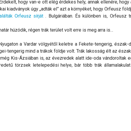
Érdekelt, hogy van-e ott elég érdekes hely, annak ellenére, hogy
ikai kiadványok úgy „adták el” azt a környéket, hogy Orfeusz földj
lálták Orfeusz sírját
. Bulgáriában. És különben is, Orfeusz t
tár húzódik, régen trák terület volt erre is meg arra is…
 Nyugaton a Vardar völgyétől keletre a Fekete-tengerig, észak-d
ei-tengerig mind a trákok földje volt. Trák lakosság élt az észak
még Kis-Ázsiában is, az évezredek alatt ide-oda vándoroltak e
etű törzsek letelepedési helye, bár több trák államalakulat 