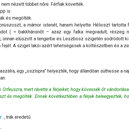
s nem nézett többet nőre. Férfiak követték.
pp is.
ták és megölték.
onüszoszt, a mámor istenét, hanem helyette Hélioszt tartotta 
dot ( = bakkhánsnőt – azaz egy falka megvadult, részeg né
t, onnan elúszott a tengerbe és Leszbosz szigetén sodródott ki 
a fejét. A sziget lakói azért tehetségesek a költészetben és a 
laszálra, egy „oszlopra” helyezték, hogy állandóan süthesse a na
an.
Orfeuszra, mert rávette a férjeiket, hogy kövessék őt vándorlása
szt és megölték. Ennek következtében a férjek beleegyeztek, ho
z
, trák eredetű.