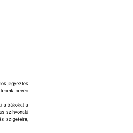
írók jegyezték
steneik nevén
i a trákokat a
as színvonalú
és szigeteire,