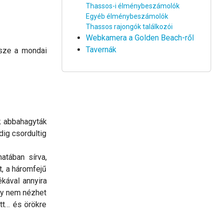
Thassos-i élménybeszámolók
Egyéb élménybeszámolók
Thassos rajongók találkozói
Webkamera a Golden Beach-ről
Tavernák
ssze a mondai
ek abbahagyták
ig csordultig
atában sírva,
t, a háromfejű
ékával annyira
gy nem nézhet
tt… és örökre