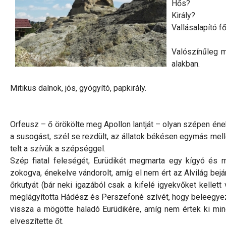
Hős?
Király?
Vallásalapító f
Valószínűleg 
alakban.
Mitikus dalnok, jós, gyógyító, papkirály.
Orfeusz – ő örökölte meg Apollon lantját – olyan szépen ének
a susogást, szél se rezdült, az állatok békésen egymás mel
telt a szívük a szépséggel.
Szép fiatal feleségét, Eurüdikét megmarta egy kígyó és m
zokogva, énekelve vándorolt, amíg el nem ért az Alvilág bejá
őrkutyát (bár neki igazából csak a kifelé igyekvőket kellett 
meglágyította Hádész és Perszefoné szívét, hogy beleegyezt
vissza a mögötte haladó Eurüdikére, amíg nem értek ki min
elveszítette őt.