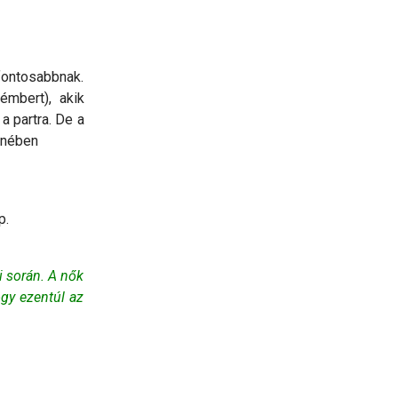
fontosabbnak.
mbert), akik
a partra. De a
zenében
p.
i során. A nők
gy ezentúl az