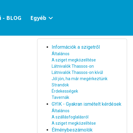
i - BLOG
Egyéb
Információk a szigetről
Általános
A sziget megközelítése
Látnivalók Thassos-on
Látnivalók Thassos-on kívűl
Jól jön, ha már megérkeztünk
Strandok
Érdekességek
Tavernák
GYIK - Gyakran ismételt kérdések
Általános
A szállásfoglalásról
A sziget megközelítése
Élménybeszámolók