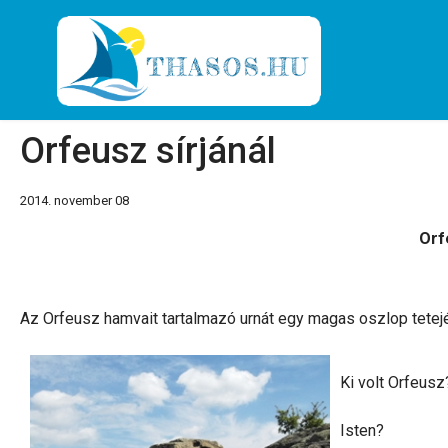
Orfeusz sírjánál
2014. november 08
Orf
Az Orfeusz hamvait tartalmazó urnát egy magas oszlop tetejé
Ki volt Orfeusz
Isten?