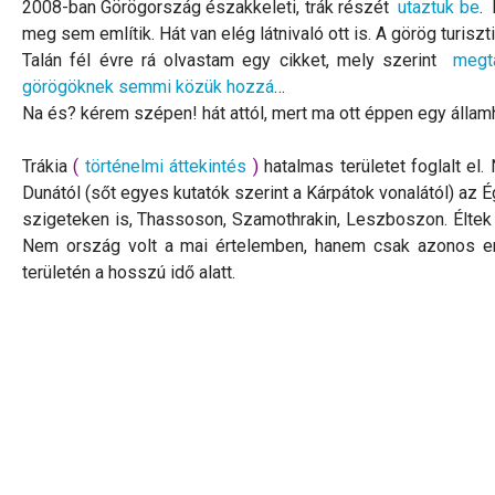
2008-ban Görögország északkeleti, trák részét
utaztuk be
. 
meg sem említik. Hát van elég látnivaló ott is. A görög turiszt
Talán fél évre rá olvastam egy cikket, mely szerint
megta
görögöknek semmi közük hozzá
…
Na és? kérem szépen! hát attól, mert ma ott éppen egy államha
Trákia
(
történelmi áttekintés
)
hatalmas területet foglalt el.
Dunától (sőt egyes kutatók szerint a Kárpátok vonalától) az Ég
szigeteken is, Thassoson, Szamothrakin, Leszboszon. Éltek 
Nem ország volt a mai értelemben, hanem csak azonos ered
területén a hosszú idő alatt.