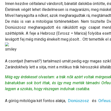
Innen kezdve céltalanul vándorolt, bánatát dalokba öntötte, é
Életének végét lehet illedelmesen is magyarázni, meg máské
Mivel hanyagolta a nőket, azok megharagudtak rá, megtámad
De más is van a mitológiai történetekben. Nem tisztelte Di
Dionüszosz megharagudott és ráküldött egy csapat mená
széttépték. A feje a Hebrosz (Evrosz = Marica) folyóba eset
levágott fej még mindig énekelt meg jósolt… Ott temették el 
A csontjait (hamvait?) tartalmazó urnát pedig egy magas szik
Zarándokhely lett a sírja, mint a mitikus trák héroszoké általáb
Még egy érdekeset olvastam: a trák nők azért voltak mérgesek 
bánatukban sok bort ittak, és így meg merték támadni Orfeu
legyen a szokás, hogy részegen indulnak csatába.
A görög mitológia két fontos alakja,
Dionüszosz
és
Orfeus