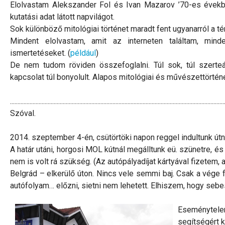
Elolvastam Alekszander Fol és Ivan Mazarov ’70-es évekbe
kutatási adat látott napvilágot.
Sok különböző mitológiai történet maradt fent ugyanarról a té
Mindent elolvastam, amit az interneten találtam, minde
ismertetéseket. (
például
)
De nem tudom röviden összefoglalni. Túl sok, túl szerteá
kapcsolat túl bonyolult. Alapos mitológiai és művészettörténe
..............................................................................................................................................
Szóval.
2014. szeptember 4-én, csütörtöki napon reggel indultunk útn
A határ utáni, horgosi MOL kútnál megálltunk eü. szünetre, és
nem is volt rá szükség. (Az autópályadíjat kártyával fizetem,
Belgrád – elkerülő úton. Nincs vele semmi baj. Csak a vége 
autófolyam… előzni, sietni nem lehetett. Elhiszem, hogy se
Eseménytele
segítségért k