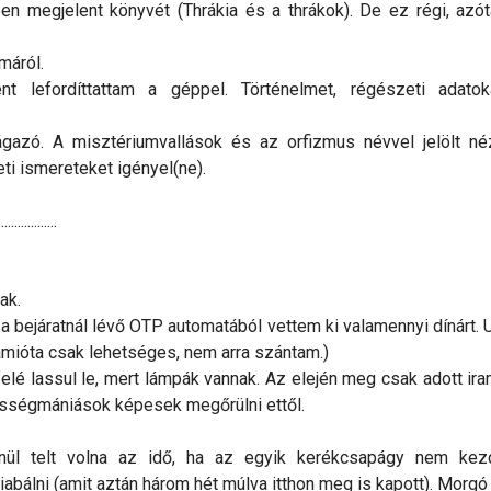
n megjelent könyvét (Thrákia és a thrákok). De ez régi, azót
máról.
nt lefordíttattam a géppel. Történelmet, régészeti adatok
gazó. A misztériumvallások és az orfizmus névvel jelölt né
ti ismereteket igényel(ne).
..................
ak.
 a bejáratnál lévő OTP automatából vettem ki valamennyi dínárt. U
 amióta csak lehetséges, nem arra szántam.)
felé lassul le, mert lámpák vannak. Az elején meg csak adott i
bességmániások képesek megőrülni ettől.
nül telt volna az idő, ha az egyik kerékcsapágy nem kezd
iabálni (amit aztán három hét múlva itthon meg is kapott). Morgó