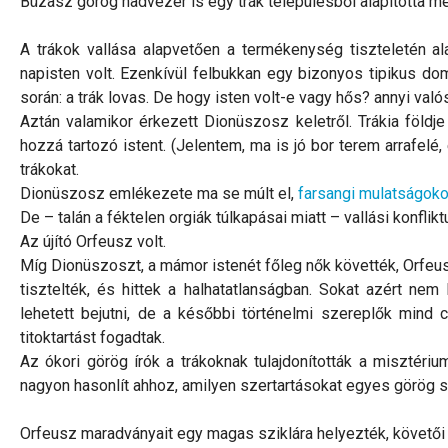
Büzasz görög hadvezér is egy trák településből alapította m
A trákok vallása alapvetően a termékenység tiszteletén al
napisten volt. Ezenkívül felbukkan egy bizonyos tipikus dom
során: a trák lovas. De hogy isten volt-e vagy hős? annyi valós
Aztán valamikor érkezett Dionüszosz keletről. Trákia földj
hozzá tartozó istent. (Jelentem, ma is jó bor terem arrafe
trákokat.
Dionüszosz emlékezete ma se múlt el,
farsangi mulatságok
De – talán a féktelen orgiák túlkapásai miatt – vallási konfl
Az újító Orfeusz volt.
Míg Dionüszoszt, a mámor istenét főleg nők követték, Orfeus
tisztelték, és hittek a halhatatlanságban. Sokat azért nem 
lehetett bejutni, de a későbbi történelmi szereplők mind c
titoktartást fogadtak.
Az ókori görög írók a trákoknak tulajdonították a misztéri
nagyon hasonlít ahhoz, amilyen szertartásokat egyes görög s
Orfeusz maradványait egy magas sziklára helyezték, követői re