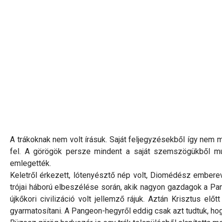
A trákoknak nem volt írásuk. Saját feljegyzésekből így nem m
fel. A görögök persze mindent a saját szemszögükből mut
emlegették.
Keletről érkezett, lótenyésztő nép volt, Diomédész emberevő
trójai háború elbeszélése során, akik nagyon gazdagok a Pa
újkőkori civilizáció volt jellemző rájuk. Aztán Krisztus elő
gyarmatosítani. A Pangeon-hegyről eddig csak azt tudtuk, ho