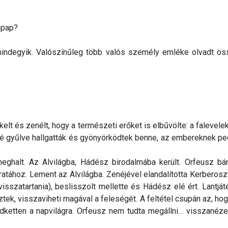
őpap?
mindegyik. Valószínűleg több valós személy emléke olvadt ö
elt és zenélt, hogy a természeti erőket is elbűvölte: a falevel
lé gyűlve hallgatták és gyönyörködtek benne, az embereknek ped
eghalt. Az Alvilágba, Hádész birodalmába került. Orfeusz bán
ratához. Lement az Alvilágba. Zenéjével elandalította Kerberosz
visszatartania), beslisszolt mellette és Hádész elé ért. Lantját
ek, visszaviheti magával a feleségét. A feltétel csupán az, ho
dketten a napvilágra. Orfeusz nem tudta megállni… visszanéze