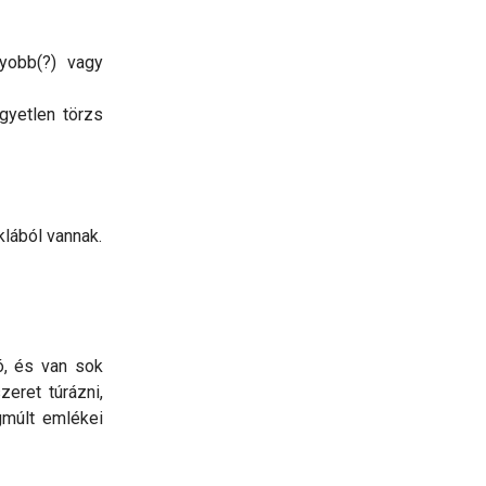
yobb(?) vagy
gyetlen törzs
klából vannak.
ó, és van sok
eret túrázni,
égmúlt emlékei