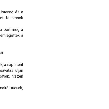
 istennő és a
eti feltárások
 a bort meg a
 emlegették a
tt.
k, a napistent
beavatás útján
atják, hiszen
airól tudunk,