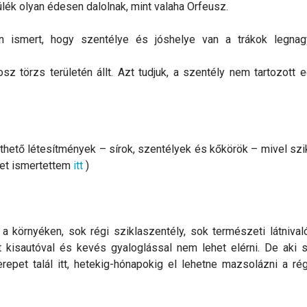
ülék olyan édesen dalolnak, mint valaha Orfeusz.
 ismert, hogy szentélye és jóshelye van a trákok legnag
 törzs területén állt. Azt tudjuk, a szentély nem tartozott e
hető létesítmények – sírok, szentélyek és kőkörök – mivel szi
ket ismertettem
itt
)
 környéken, sok régi sziklaszentély, sok természeti látnival
t kisautóval és kevés gyaloglással nem lehet elérni. De aki sz
erepet talál itt, hetekig-hónapokig el lehetne mazsolázni a r