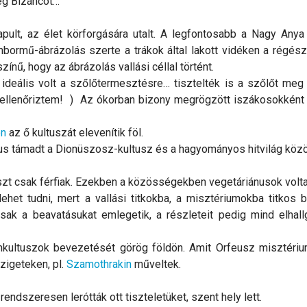
eg Bizáncot…
apult, az élet körforgására utalt. A legfontosabb a Nagy Anya
bormű-ábrázolás szerte a trákok által lakott vidéken a régész
zínű, hogy az ábrázolás vallási céllal történt.
e ideális volt a szőlőtermesztésre… tisztelték is a szőlőt meg
lé, ellenőriztem! ) Az ókorban bizony megrögzött iszákosokként
on
az ő kultuszát elevenítik föl.
iktus támadt a Dionüszosz-kultusz és a hagyományos hitvilág közö
zt csak férfiak. Ezekben a közösségekben vegetáriánusok volta
lehet tudni, mert a vallási titkokba, a misztériumokba titkos 
sak a beavatásukat emlegetik, a részleteit pedig mind elhallg
umkultuszok bevezetését görög földön. Amit Orfeusz misztérium
zigeteken, pl.
Szamothrakin
műveltek.
ndszeresen lerótták ott tiszteletüket, szent hely lett.