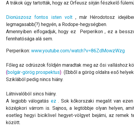
A trákok úgy tartották, hogy az Orfeusz sírján fészkelő fülem
Dionüszosz fontos isten volt
, már Hérodotosz idejében
legmagasabb(?) hegyén, a Rodope-hegységben.
Amennyiben elfogadjuk, hogy ez Perperikon , ez a besszosz
fennhatósága alá sem.
Perperikon:
www.youtube.com/watch?v=86ZdMowzWzg
Főleg az odrüszok földjén maradtak meg az ősi valláshoz köt
(
bolgár-görög prospektus
)
(Ebből a görög oldalra eső helye
Sziklából pedig nincs hiány.
Látnivalóból sincs hiány.
A legjobb válogatás
ez
. Sok kőkorszaki megalit van ezen a
középkori várrom is. Sajnos, a legtöbbje olyan helyen, ami
esetleg hegyi biciklivel hegyet-völgyet bejárni, az remek t
között.