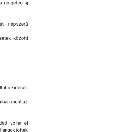
a rengeteg új
at, népszerű
zetek közötti
tóbb kiderült,
ramban ment az
ett volna el
 hangok jöttek