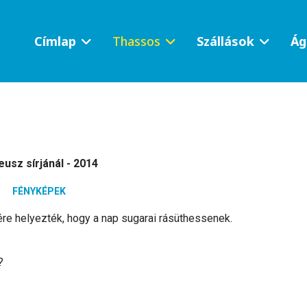
Címlap
Thassos
Szállások
Ág
eusz sírjánál - 2014
FÉNYKÉPEK
re helyezték, hogy a nap sugarai rásüthessenek.
?