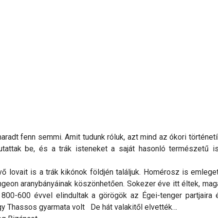
aradt fenn semmi. Amit tudunk róluk, azt mind az ókori történet
attak be, és a trák isteneket a saját hasonló természetű i
 lovait is a trák kikónok földjén találjuk. Homérosz is emleget
ngeon aranybányáinak köszönhetően. Sokezer éve itt éltek, mag
tt 800-600 évvel elindultak a görögök az Égei-tenger partjaira 
gy Thassos gyarmata volt De hát valakitől elvették…