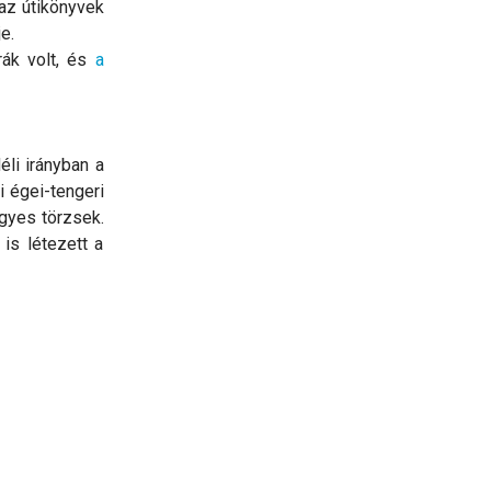
 az útikönyvek
e.
rák volt, és
a
éli irányban a
i égei-tengeri
gyes törzsek.
is létezett a