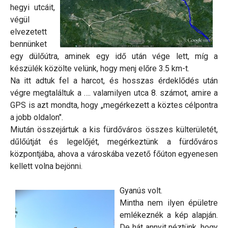
hegyi utcáit,
végül
elvezetett
bennünket
egy dülőútra, aminek egy idő után vége lett, míg a
készülék közölte velünk, hogy menj előre 3.5 km-t.
Na itt adtuk fel a harcot, és hosszas érdeklődés után
végre megtaláltuk a …. valamilyen utca 8. számot, amire a
GPS is azt mondta, hogy „megérkezett a köztes célpontra
a jobb oldalon".
Miután összejártuk a kis fürdőváros összes külterületét,
dűlőútját és legelőjét, megérkeztünk a fürdőváros
központjába, ahova a városkába vezető főúton egyenesen
kellett volna bejönni.
Gyanús volt.
Mintha nem ilyen épületre
emlékeznék a kép alapján.
De hát annyit néztünk, hogy