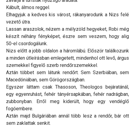
zavarja a turisták nyüzsgő áradata.
Kábult, álmos reggel.
Elhagyjuk a kedves kis várost, rákanyarodunk a Nizs felé
vezető útra.
Lassan araszolok, nézem a mélyzöld hegyeket, Robi még
készít néhány fényképet, észre sem veszem, hogy alig
50-el csordogálunk.
Nizs előtt a jobb oldalon a háromlábú. Először találkozunk
a minden útleírásban emlegetett, mindenhol ott levő, árgus
szemekkel figyelő szerb rendőrszemekkel.
Aztán többet sem látunk rendőrt. Sem Szerbiában, sem
Macedóniában, sem Görögországban.
Egyszer láttam csak Thasoson, Theologos bejáratánál,
egy egyenruhást, fehér tányérsapkában, fehér nadrágban,
zubbonyban. Erről meg kiderült, hogy egy vendéglő
fogóembere.
Aztán majd Bulgáriában annál több lesz a rendőr, bár ott
sem zaklattak senkit.