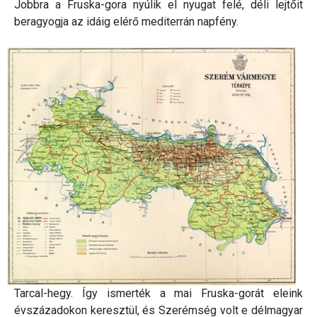
Jobbra a Fruska-gora nyúlik el nyugat felé, déli lejtőit
beragyogja az idáig elérő mediterrán napfény.
Tarcal-hegy. Így ismerték a mai Fruska-gorát eleink
évszázadokon keresztül, és Szerémség volt e délmagyar