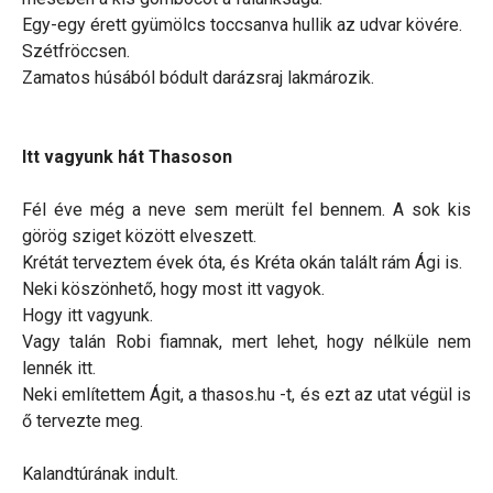
Egy-egy érett gyümölcs toccsanva hullik az udvar kövére.
Szétfröccsen.
Zamatos húsából bódult darázsraj lakmározik.
Itt vagyunk hát Thasoson
Fél éve még a neve sem merült fel bennem. A sok kis
görög sziget között elveszett.
Krétát terveztem évek óta, és Kréta okán talált rám Ági is.
Neki köszönhető, hogy most itt vagyok.
Hogy itt vagyunk.
Vagy talán Robi fiamnak, mert lehet, hogy nélküle nem
lennék itt.
Neki említettem Ágit, a thasos.hu -t, és ezt az utat végül is
ő tervezte meg.
Kalandtúrának indult.