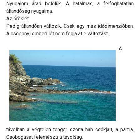
Nyugalom árad belőlük. A hatalmas, a felfoghatatlan
állandóság nyugalma.
Az öröklét.
Pedig állandóan változik. Csak egy más idődimenzióban.
A csöppnyi emberi lét nem fogja át e változást.
A
távolban a végtelen tenger szórja hab csókjait, a partra.
Csobogását felemészti a távolság.