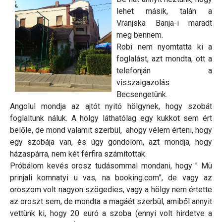
lehet másik, talán a
Vranjska Banja-i maradt
meg bennem.
Robi nem nyomtatta ki a
foglalást, azt mondta, ott a
telefonján a
visszaigazolás.
Becsengetünk.
Angolul mondja az ajtót nyitó hölgynek, hogy szobát
foglaltunk náluk. A hölgy láthatólag egy kukkot sem ért
belőle, de mond valamit szerbül, ahogy vélem érteni, hogy
egy szobája van, és úgy gondolom, azt mondja, hogy
házaspárra, nem két férfira számítottak.
Próbálom kevés orosz tudásommal mondani, hogy " Mü
prinjali komnatyi u vas, na booking.com”, de vagy az
oroszom volt nagyon szögedies, vagy a hölgy nem értette
az oroszt sem, de mondta a magáét szerbül, amiből annyit
vettünk ki, hogy 20 euró a szoba (ennyi volt hirdetve a