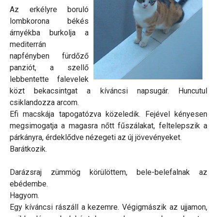
Az erkélyre boruló
lombkorona békés
árnyékba burkolja a
mediterrán
napfényben fürdőző
panziót, a szellő
lebbentette falevelek
közt bekacsintgat a kíváncsi napsugár. Huncutul
csiklandozza arcom.
Efi macskája tapogatózva közeledik. Fejével kényesen
megsimogatja a magasra nőtt fűszálakat, feltelepszik a
párkányra, érdeklődve nézegeti az új jövevényeket.
Barátkozik.
Darázsraj zümmög körülöttem, bele-belefalnak az
ebédembe.
Hagyom.
Egy kíváncsi rászáll a kezemre. Végigmászik az ujjamon,