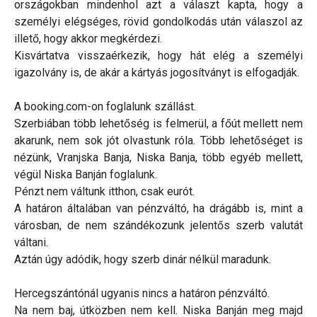
országokban mindenhol azt a választ kapta, hogy a
személyi elégséges, rövid gondolkodás után válaszol az
illető, hogy akkor megkérdezi.
Kisvártatva visszaérkezik, hogy hát elég a személyi
igazolvány is, de akár a kártyás jogosítványt is elfogadják.
A booking.com-on foglalunk szállást.
Szerbiában több lehetőség is felmerül, a főút mellett nem
akarunk, nem sok jót olvastunk róla. Több lehetőséget is
nézünk, Vranjska Banja, Niska Banja, több egyéb mellett,
végül Niska Banján foglalunk.
Pénzt nem váltunk itthon, csak eurót.
A határon általában van pénzváltó, ha drágább is, mint a
városban, de nem szándékozunk jelentős szerb valutát
váltani.
Aztán úgy adódik, hogy szerb dinár nélkül maradunk.
Hercegszántónál ugyanis nincs a határon pénzváltó.
Na nem baj, útközben nem kell. Niska Banján meg majd