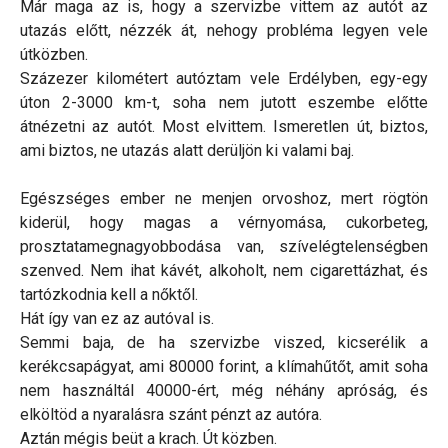
Már maga az is, hogy a szervizbe vittem az autót az
utazás előtt, nézzék át, nehogy probléma legyen vele
útközben.
Százezer kilométert autóztam vele Erdélyben, egy-egy
úton 2-3000 km-t, soha nem jutott eszembe előtte
átnézetni az autót. Most elvittem. Ismeretlen út, biztos,
ami biztos, ne utazás alatt derüljön ki valami baj.
Egészséges ember ne menjen orvoshoz, mert rögtön
kiderül, hogy magas a vérnyomása, cukorbeteg,
prosztatamegnagyobbodása van, szívelégtelenségben
szenved. Nem ihat kávét, alkoholt, nem cigarettázhat, és
tartózkodnia kell a nőktől.
Hát így van ez az autóval is.
Semmi baja, de ha szervizbe viszed, kicserélik a
kerékcsapágyat, ami 80000 forint, a klímahűtőt, amit soha
nem használtál 40000-ért, még néhány apróság, és
elköltöd a nyaralásra szánt pénzt az autóra.
Aztán mégis beüt a krach. Út közben.