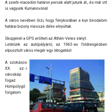
A szerb-macedón határon percek alatt jutunk át., és már ott
is vagyunk Kumanovónál.
A város nevében őrzi, hogy fénykorában a kun birodalom
határai bizony messze délre elnyúltak.
Skopjénél a GPS erőlteti az Athén-Veles irányt.
Letérünk az autópályáról, az 1963-as földrengésben
elpusztult város megér egy látogatást.
A szokásos
XX. sz.-i
városkép
fogad.
Hömpölygő
forgalom