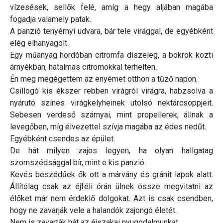
vízesések, sellők felé, amíg a hegy aljában magába
fogadja valamely patak.
A panzió tenyérnyi udvara, bár tele virággal, de egyébként
elég elhanyagolt.
Egy műanyag hordóban citromfa díszeleg, a bokrok közti
árnyékban, hatalmas citromokkal terhelten.
Én meg megégettem az enyémet otthon a tűző napon.
Csillogó kis ékszer rebben virágról virágra, habzsolva a
nyárutó színes virágkelyheinek utolsó nektárcsöppjeit.
Sebesen verdeső szárnyai, mint propellerek, állnak a
levegőben, míg élvezettel szívja magába az édes nedűt.
Egyébként csendes az épület.
De hát milyen zajos legyen, ha olyan hallgatag
szomszédsággal bír, mint e kis panzió.
Kevés beszédűek ők ott a márvány és gránit lapok alatt.
Állítólag csak az éjféli órán ülnek össze megvitatni az
élőket már nem érdeklő dolgokat. Azt is csak csendben,
hogy ne zavarják vele a halandók zajongó életét.
Nem is zavarták hát az éjszakai nyugodalmunkat.