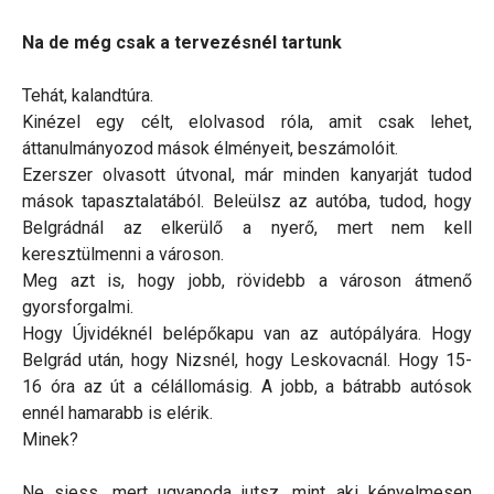
Na de még csak a tervezésnél tartunk
Tehát, kalandtúra.
Kinézel egy célt, elolvasod róla, amit csak lehet,
áttanulmányozod mások élményeit, beszámolóit.
Ezerszer olvasott útvonal, már minden kanyarját tudod
mások tapasztalatából. Beleülsz az autóba, tudod, hogy
Belgrádnál az elkerülő a nyerő, mert nem kell
keresztülmenni a városon.
Meg azt is, hogy jobb, rövidebb a városon átmenő
gyorsforgalmi.
Hogy Újvidéknél belépőkapu van az autópályára. Hogy
Belgrád után, hogy Nizsnél, hogy Leskovacnál. Hogy 15-
16 óra az út a célállomásig. A jobb, a bátrabb autósok
ennél hamarabb is elérik.
Minek?
Ne siess, mert ugyanoda jutsz, mint aki kényelmesen