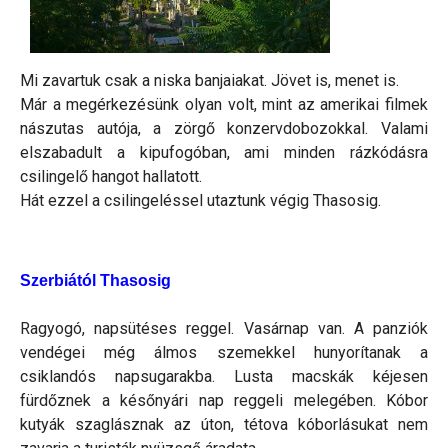
Mi zavartuk csak a niska banjaiakat. Jövet is, menet is.
Már a megérkezésünk olyan volt, mint az amerikai filmek
nászutas autója, a zörgő konzervdobozokkal. Valami
elszabadult a kipufogóban, ami minden rázkódásra
csilingelő hangot hallatott.
Hát ezzel a csilingeléssel utaztunk végig Thasosig.
Szerbiától Thasosig
Ragyogó, napsütéses reggel. Vasárnap van. A panziók
vendégei még álmos szemekkel hunyorítanak a
csiklandós napsugarakba. Lusta macskák kéjesen
fürdőznek a későnyári nap reggeli melegében. Kóbor
kutyák szaglásznak az úton, tétova kóborlásukat nem