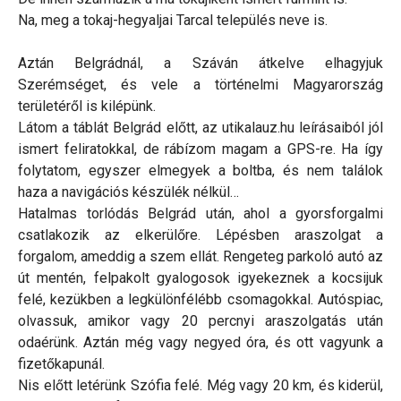
Na, meg a tokaj-hegyaljai Tarcal település neve is.
Aztán Belgrádnál, a Száván átkelve elhagyjuk
Szerémséget, és vele a történelmi Magyarország
területéről is kilépünk.
Látom a táblát Belgrád előtt, az utikalauz.hu leírásaiból jól
ismert feliratokkal, de rábízom magam a GPS-re. Ha így
folytatom, egyszer elmegyek a boltba, és nem találok
haza a navigációs készülék nélkül…
Hatalmas torlódás Belgrád után, ahol a gyorsforgalmi
csatlakozik az elkerülőre. Lépésben araszolgat a
forgalom, ameddig a szem ellát. Rengeteg parkoló autó az
út mentén, felpakolt gyalogosok igyekeznek a kocsijuk
felé, kezükben a legkülönfélébb csomagokkal. Autóspiac,
olvassuk, amikor vagy 20 percnyi araszolgatás után
odaérünk. Aztán még vagy negyed óra, és ott vagyunk a
fizetőkapunál.
Nis előtt letérünk Szófia felé. Még vagy 20 km, és kiderül,