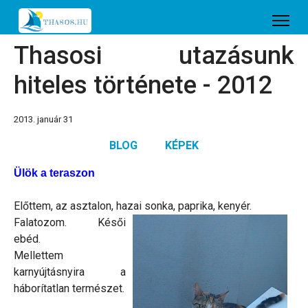
Thasosi utazásunk
hiteles története - 2012
2013. január 31
BLOG
KÉPEK
Ülök a teraszon
Előttem, az asztalon, hazai sonka, paprika, kenyér.
Falatozom. Késői
ebéd.
Mellettem
karnyújtásnyira a
háborítatlan természet.