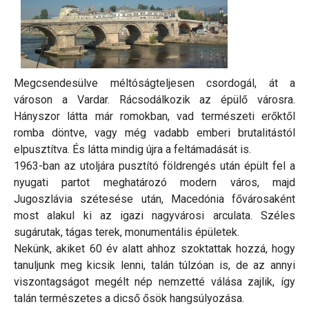
Megcsendesülve méltóságteljesen csordogál, át a
városon a Vardar. Rácsodálkozik az épülő városra.
Hányszor látta már romokban, vad természeti erőktől
romba döntve, vagy még vadabb emberi brutalitástól
elpusztítva. És látta mindig újra a feltámadását is.
1963-ban az utoljára pusztító földrengés után épült fel a
nyugati partot meghatározó modern város, majd
Jugoszlávia szétesése után, Macedónia fővárosaként
most alakul ki az igazi nagyvárosi arculata. Széles
sugárutak, tágas terek, monumentális épületek.
Nekünk, akiket 60 év alatt ahhoz szoktattak hozzá, hogy
tanuljunk meg kicsik lenni, talán túlzóan is, de az annyi
viszontagságot megélt nép nemzetté válása zajlik, így
talán természetes a dicső ősök hangsúlyozása.