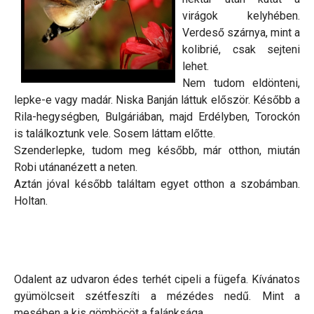
virágok kelyhében.
Verdeső szárnya, mint a
kolibrié, csak sejteni
lehet.
Nem tudom eldönteni,
lepke-e vagy madár. Niska Banján láttuk először. Később a
Rila-hegységben, Bulgáriában, majd Erdélyben, Torockón
is találkoztunk vele. Sosem láttam előtte.
Szenderlepke, tudom meg később, már otthon, miután
Robi utánanézett a neten.
Aztán jóval később találtam egyet otthon a szobámban.
Holtan.
Odalent az udvaron édes terhét cipeli a fügefa. Kívánatos
gyümölcseit szétfeszíti a mézédes nedű. Mint a
mesében a kis gömböcöt a falánksága.