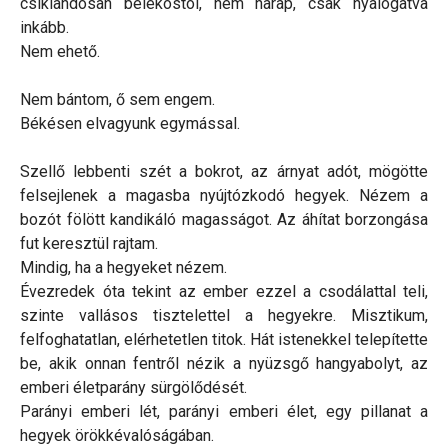
csiklandósan belekóstol, nem harap, csak nyalogatva
inkább.
Nem ehető.
Nem bántom, ő sem engem.
Békésen elvagyunk egymással.
Szellő lebbenti szét a bokrot, az árnyat adót, mögötte
felsejlenek a magasba nyújtózkodó hegyek. Nézem a
bozót fölött kandikáló magasságot. Az áhítat borzongása
fut keresztül rajtam.
Mindig, ha a hegyeket nézem.
Évezredek óta tekint az ember ezzel a csodálattal teli,
szinte vallásos tisztelettel a hegyekre. Misztikum,
felfoghatatlan, elérhetetlen titok. Hát istenekkel telepítette
be, akik onnan fentről nézik a nyüzsgő hangyabolyt, az
emberi életparány sürgölődését.
Parányi emberi lét, parányi emberi élet, egy pillanat a
hegyek örökkévalóságában.