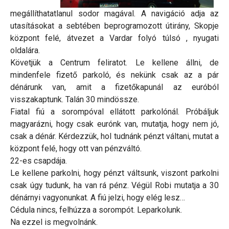
megállíthatatlanul sodor magával. A navigáció adja az
utasításokat a sebtében beprogramozott útirány, Skopje
központ felé, átvezet a Vardar folyó túlsó , nyugati
oldalára.
Követjük a Centrum feliratot. Le kellene állni, de
mindenfele fizető parkoló, és nekünk csak az a pár
dénárunk van, amit a fizetőkapunál az euróból
visszakaptunk. Talán 30 mindössze.
Fiatal fiú a sorompóval ellátott parkolónál. Próbáljuk
magyarázni, hogy csak eurónk van, mutatja, hogy nem jó,
csak a dénár. Kérdezzük, hol tudnánk pénzt váltani, mutat a
központ felé, hogy ott van pénzváltó.
22-es csapdája.
Le kellene parkolni, hogy pénzt váltsunk, viszont parkolni
csak úgy tudunk, ha van rá pénz. Végül Robi mutatja a 30
dénárnyi vagyonunkat. A fiú jelzi, hogy elég lesz…
Cédula nincs, felhúzza a sorompót. Leparkolunk.
Na ezzel is megvolnánk.