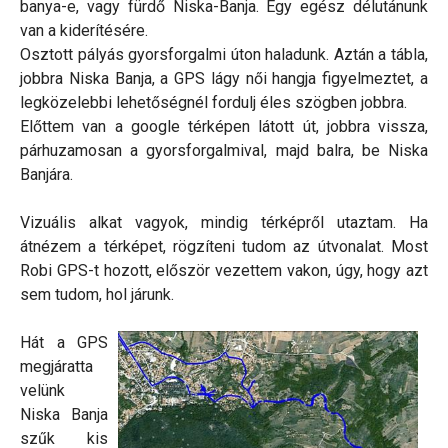
banya-e, vagy fürdő Niska-Banja. Egy egész délutánunk
van a kiderítésére.
Osztott pályás gyorsforgalmi úton haladunk. Aztán a tábla,
jobbra Niska Banja, a GPS lágy női hangja figyelmeztet, a
legközelebbi lehetőségnél fordulj éles szögben jobbra.
Előttem van a google térképen látott út, jobbra vissza,
párhuzamosan a gyorsforgalmival, majd balra, be Niska
Banjára.
Vizuális alkat vagyok, mindig térképről utaztam. Ha
átnézem a térképet, rögzíteni tudom az útvonalat. Most
Robi GPS-t hozott, először vezettem vakon, úgy, hogy azt
sem tudom, hol járunk.
Hát a GPS
megjáratta
velünk
Niska Banja
szűk kis