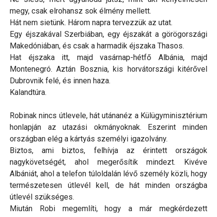
megy, csak elrohansz sok élmény mellett.
Hát nem sietünk. Három napra tervezzük az utat.
Egy éjszakával Szerbiában, egy éjszakát a görögországi
Makedóniában, és csak a harmadik éjszaka Thasos.
Hat éjszaka itt, majd vasárnap-hétfő Albánia, majd
Montenegró. Aztán Bosznia, kis horvátországi kitérővel
Dubrovnik felé, és innen haza.
Kalandtúra.
Robinak nincs útlevele, hát utánanéz a Külügyminisztérium
honlapján az utazási okmányoknak. Eszerint minden
országban elég a kártyás személyi igazolvány.
Biztos, ami biztos, felhívja az érintett országok
nagykövetségét, ahol megerősítik mindezt. Kivéve
Albániát, ahol a telefon túloldalán lévő személy közli, hogy
természetesen útlevél kell, de hát minden országba
útlevél szükséges.
Miután Robi megemlíti, hogy a már megkérdezett