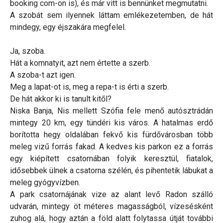
booking com-on is), és már vitt is bennünket megmutatni.
A szobát sem ilyennek láttam emlékezetemben, de hát
mindegy, egy éjszakára megfelel.
Ja, szoba.
Hát a komnatyit, azt nem értette a szerb.
A szoba-t azt igen.
Meg a lapat-ot is, meg a repa-t is érti a szerb.
De hát akkor ki is tanult kitől?
Niska Banja, Nis mellett Szófia fele menő autósztrádán
mintegy 20 km, egy tündéri kis város. A hatalmas erdő
borította hegy oldalában fekvő kis fürdővárosban több
meleg vizű forrás fakad. A kedves kis parkon ez a forrás
egy kiépített csatornában folyik keresztül, fiatalok,
idősebbek ülnek a csatorna szélén, és pihentetik lábukat a
meleg gyógyvízben.
A park csatornájának vize az alant levő Radon szálló
udvarán, mintegy öt méteres magasságból, vízesésként
zuhog alá, hogy aztán a föld alatt folytassa útját további