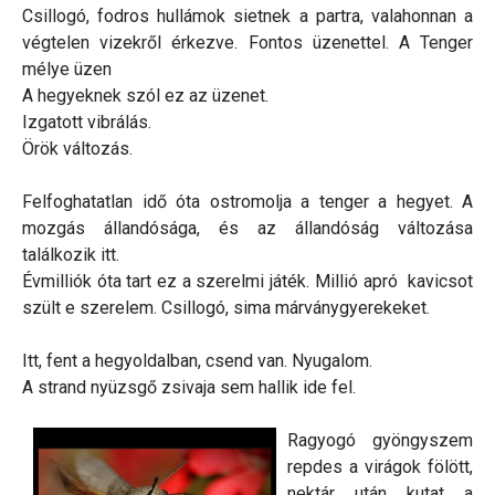
Csillogó, fodros hullámok sietnek a partra, valahonnan a
végtelen vizekről érkezve. Fontos üzenettel. A Tenger
mélye üzen
A hegyeknek szól ez az üzenet.
Izgatott vibrálás.
Örök változás.
Felfoghatatlan idő óta ostromolja a tenger a hegyet. A
mozgás állandósága, és az állandóság változása
találkozik itt.
Évmilliók óta tart ez a szerelmi játék. Millió apró kavicsot
szült e szerelem. Csillogó, sima márványgyerekeket.
Itt, fent a hegyoldalban, csend van. Nyugalom.
A strand nyüzsgő zsivaja sem hallik ide fel.
Ragyogó gyöngyszem
repdes a virágok fölött,
nektár után kutat a