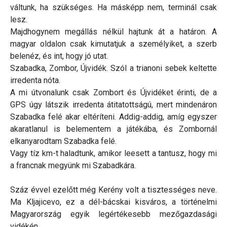
váltunk, ha szükséges. Ha másképp nem, terminál csak
lesz.
Majdhogynem megállás nélkül hajtunk át a határon. A
magyar oldalon csak kimutatjuk a személyiket, a szerb
belenéz, és int, hogy jó utat.
Szabadka, Zombor, Újvidék. Szól a trianoni sebek keltette
irredenta nóta.
A mi útvonalunk csak Zombort és Újvidéket érinti, de a
GPS úgy látszik irredenta átitatottságú, mert mindenáron
Szabadka felé akar eltéríteni. Addig-addig, amíg egyszer
akaratlanul is belementem a játékába, és Zombornál
elkanyarodtam Szabadka felé.
Vagy tíz km-t haladtunk, amikor leesett a tantusz, hogy mi
a francnak megyünk mi Szabadkára.
Száz évvel ezelőtt még Kerény volt a tisztességes neve.
Ma Kljajicevo, ez a dél-bácskai kisváros, a történelmi
Magyarország egyik legértékesebb mezőgazdasági
vidékén.