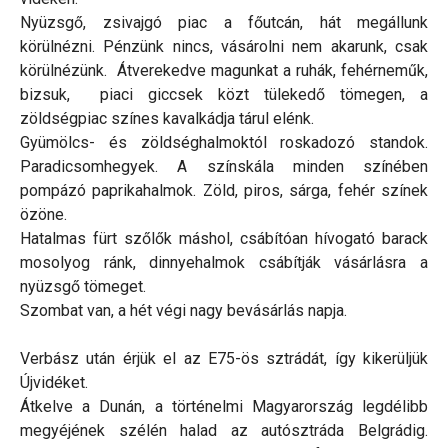
Nyüzsgő, zsivajgó piac a főutcán, hát megállunk
körülnézni. Pénzünk nincs, vásárolni nem akarunk, csak
körülnézünk. Átverekedve magunkat a ruhák, fehérneműk,
bizsuk, piaci giccsek közt tülekedő tömegen, a
zöldségpiac színes kavalkádja tárul elénk.
Gyümölcs- és zöldséghalmoktól roskadozó standok.
Paradicsomhegyek. A színskála minden színében
pompázó paprikahalmok. Zöld, piros, sárga, fehér színek
özöne.
Hatalmas fürt szőlők máshol, csábítóan hívogató barack
mosolyog ránk, dinnyehalmok csábítják vásárlásra a
nyüzsgő tömeget.
Szombat van, a hét végi nagy bevásárlás napja.
Verbász után érjük el az E75-ös sztrádát, így kikerüljük
Újvidéket.
Átkelve a Dunán, a történelmi Magyarország legdélibb
megyéjének szélén halad az autósztráda Belgrádig.