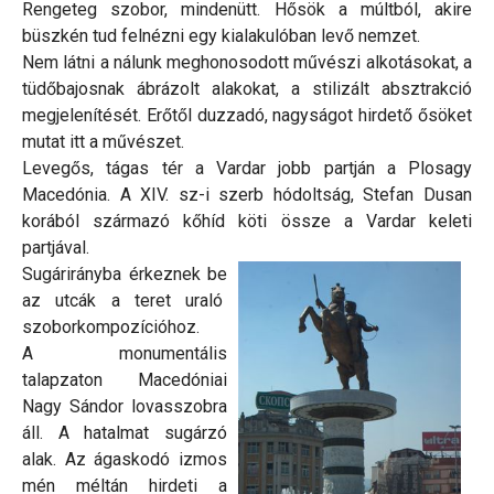
Rengeteg szobor, mindenütt. Hősök a múltból, akire
büszkén tud felnézni egy kialakulóban levő nemzet.
Nem látni a nálunk meghonosodott művészi alkotásokat, a
tüdőbajosnak ábrázolt alakokat, a stilizált absztrakció
megjelenítését. Erőtől duzzadó, nagyságot hirdető ősöket
mutat itt a művészet.
Levegős, tágas tér a Vardar jobb partján a Plosagy
Macedónia. A XIV. sz-i szerb hódoltság, Stefan Dusan
korából származó kőhíd köti össze a Vardar keleti
partjával.
Sugárirányba érkeznek be
az utcák a teret uraló
szoborkompozícióhoz.
A monumentális
talapzaton Macedóniai
Nagy Sándor lovasszobra
áll. A hatalmat sugárzó
alak. Az ágaskodó izmos
mén méltán hirdeti a