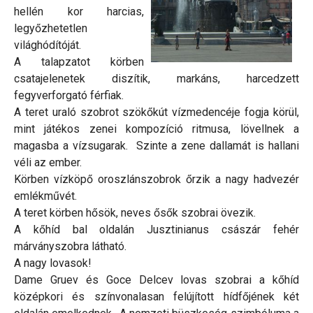
hellén kor harcias,
legyőzhetetlen
világhódítóját.
A talapzatot körben
csatajelenetek diszítik, markáns, harcedzett
fegyverforgató férfiak.
A teret uraló szobrot szökőkút vízmedencéje fogja körül,
mint játékos zenei kompozíció ritmusa, lövellnek a
magasba a vízsugarak. Szinte a zene dallamát is hallani
véli az ember.
Körben vízköpő oroszlánszobrok őrzik a nagy hadvezér
emlékművét.
A teret körben hősök, neves ősők szobrai övezik.
A kőhíd bal oldalán Jusztinianus császár fehér
márványszobra látható.
A nagy lovasok!
Dame Gruev és Goce Delcev lovas szobrai a kőhíd
középkori és színvonalasan felújított hídfőjének két