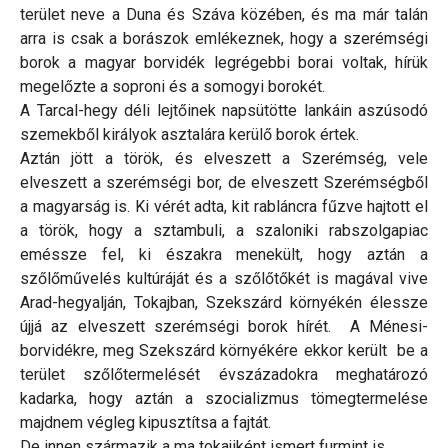
terület neve a Duna és Száva közében, és ma már talán
arra is csak a borászok emlékeznek, hogy a szerémségi
borok a magyar borvidék legrégebbi borai voltak, hírük
megelőzte a soproni és a somogyi borokét.
A Tarcal-hegy déli lejtőinek napsütötte lankáin aszúsodó
szemekből királyok asztalára kerülő borok értek.
Aztán jött a török, és elveszett a Szerémség, vele
elveszett a szerémségi bor, de elveszett Szerémségből
a magyarság is. Ki vérét adta, kit rabláncra fűzve hajtott el
a török, hogy a sztambuli, a szaloniki rabszolgapiac
eméssze fel, ki északra menekült, hogy aztán a
szőlőművelés kultúráját és a szőlőtőkét is magával vive
Arad-hegyalján, Tokajban, Szekszárd környékén élessze
újjá az elveszett szerémségi borok hírét. A Ménesi-
borvidékre, meg Szekszárd környékére ekkor került be a
terület szőlőtermelését évszázadokra meghatározó
kadarka, hogy aztán a szocializmus tömegtermelése
majdnem végleg kipusztítsa a fajtát.
De innen származik a ma tokajiként ismert furmint is.